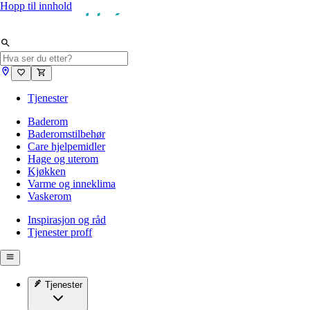
Hopp til innhold
Tjenester
Baderom
Baderomstilbehør
Care hjelpemidler
Hage og uterom
Kjøkken
Varme og inneklima
Vaskerom
Inspirasjon og råd
Tjenester proff
Tjenester