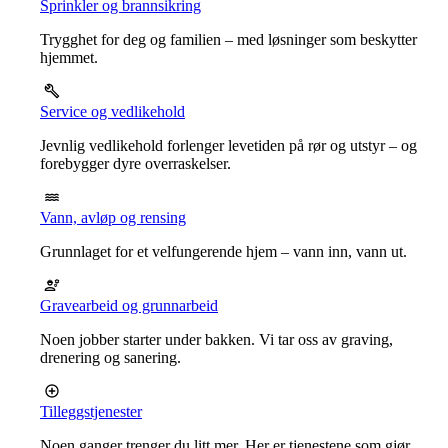
Sprinkler og brannsikring
Trygghet for deg og familien – med løsninger som beskytter
hjemmet.
Service og vedlikehold
Jevnlig vedlikehold forlenger levetiden på rør og utstyr – og
forebygger dyre overraskelser.
Vann, avløp og rensing
Grunnlaget for et velfungerende hjem – vann inn, vann ut.
Gravearbeid og grunnarbeid
Noen jobber starter under bakken. Vi tar oss av graving,
drenering og sanering.
Tilleggstjenester
Noen ganger trenger du litt mer. Her er tjenestene som gjør