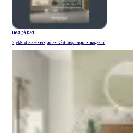
Best på bad
Sjekk ut siste versjon av vårt inspirasjonsmagasin!