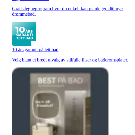
Gratis tegneprogram hvor du enkelt kan planlegge ditt nye
drømmebad.
10 års garanti på tett bad
Velg blant et bredt utvalg av stilfulle fliser og baderomsplater.