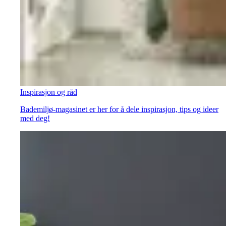
Inspirasjon og råd
Bademiljø-magasinet er her for å dele inspirasjon, tips og ideer
med deg!