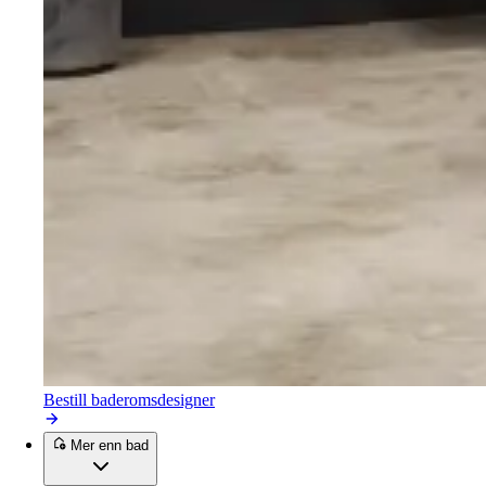
Bestill baderomsdesigner
Mer enn bad