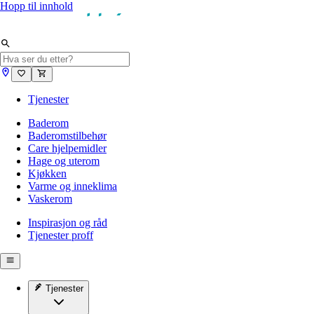
Hopp til innhold
Tjenester
Baderom
Baderomstilbehør
Care hjelpemidler
Hage og uterom
Kjøkken
Varme og inneklima
Vaskerom
Inspirasjon og råd
Tjenester proff
Tjenester