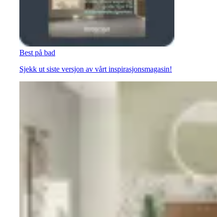
Best på bad
Sjekk ut siste versjon av vårt inspirasjonsmagasin!