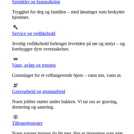
Sprinkler og brannsikring
Trygghet for deg og familien – med løsninger som beskytter
hjemmet.
Service og vedlikehold
Jevnlig vedlikehold forlenger levetiden på rør og utstyr – og
forebygger dyre overraskelser.
Vann, avløp og rensing
Grunnlaget for et velfungerende hjem – vann inn, vann ut.
Gravearbeid og grunnarbeid
Noen jobber starter under bakken. Vi tar oss av graving,
drenering og sanering.
Tilleggstjenester
Noen ganger trenger du litt mer. Her er tjenestene som gjør