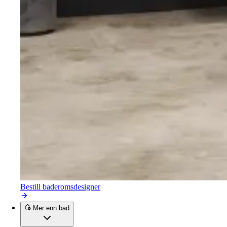
Bestill baderomsdesigner
Mer enn bad