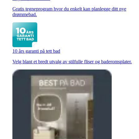
Gratis tegneprogram hvor du enkelt kan planlegge ditt nye
drømmebad.
10 års garanti på tett bad
Velg blant et bredt utvalg av stilfulle fliser og baderomsplater.