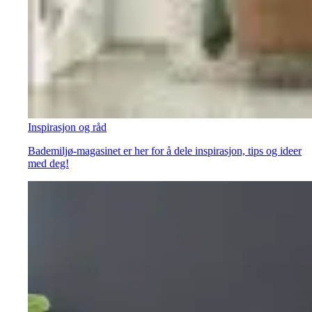
Inspirasjon og råd
Bademiljø-magasinet er her for å dele inspirasjon, tips og ideer
med deg!