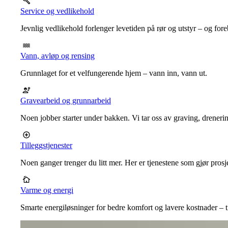
Service og vedlikehold
Jevnlig vedlikehold forlenger levetiden på rør og utstyr – og for
Vann, avløp og rensing
Grunnlaget for et velfungerende hjem – vann inn, vann ut.
Gravearbeid og grunnarbeid
Noen jobber starter under bakken. Vi tar oss av graving, dreneri
Tilleggstjenester
Noen ganger trenger du litt mer. Her er tjenestene som gjør prosj
Varme og energi
Smarte energiløsninger for bedre komfort og lavere kostnader – ti