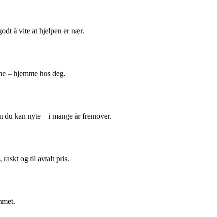
odt å vite at hjelpen er nær.
ene – hjemme hos deg.
m du kan nyte – i mange år fremover.
askt og til avtalt pris.
mmet.