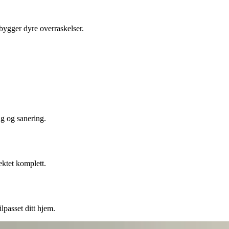
ebygger dyre overraskelser.
ng og sanering.
ektet komplett.
lpasset ditt hjem.