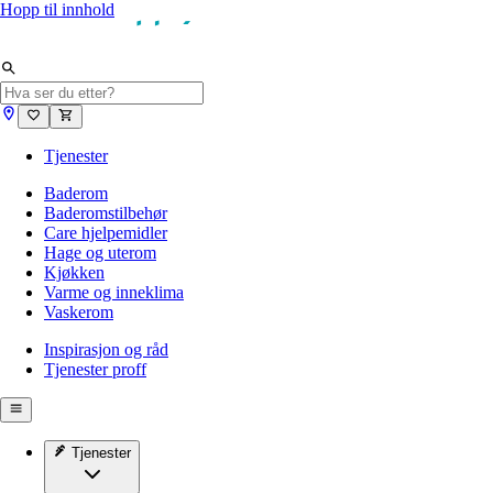
Hopp til innhold
Tjenester
Baderom
Baderomstilbehør
Care hjelpemidler
Hage og uterom
Kjøkken
Varme og inneklima
Vaskerom
Inspirasjon og råd
Tjenester proff
Tjenester