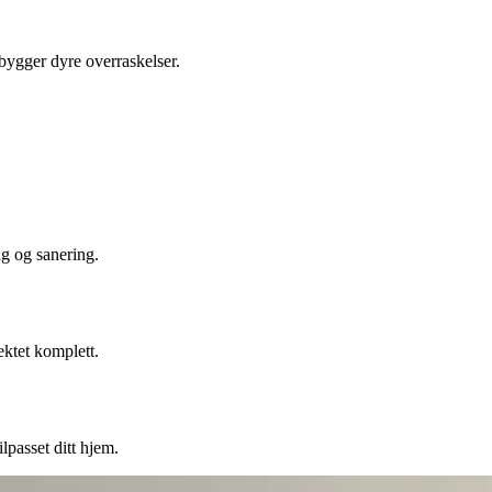
ebygger dyre overraskelser.
ng og sanering.
ektet komplett.
lpasset ditt hjem.