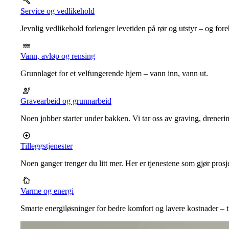
Service og vedlikehold
Jevnlig vedlikehold forlenger levetiden på rør og utstyr – og for
Vann, avløp og rensing
Grunnlaget for et velfungerende hjem – vann inn, vann ut.
Gravearbeid og grunnarbeid
Noen jobber starter under bakken. Vi tar oss av graving, dreneri
Tilleggstjenester
Noen ganger trenger du litt mer. Her er tjenestene som gjør prosj
Varme og energi
Smarte energiløsninger for bedre komfort og lavere kostnader – ti