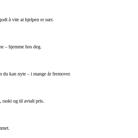
odt å vite at hjelpen er nær.
ene – hjemme hos deg.
m du kan nyte – i mange år fremover.
askt og til avtalt pris.
mmet.