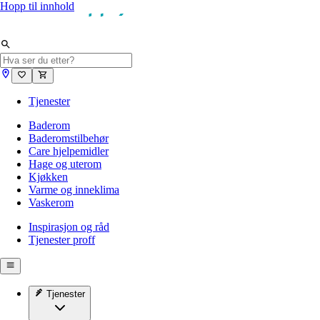
Hopp til innhold
Tjenester
Baderom
Baderomstilbehør
Care hjelpemidler
Hage og uterom
Kjøkken
Varme og inneklima
Vaskerom
Inspirasjon og råd
Tjenester proff
Tjenester