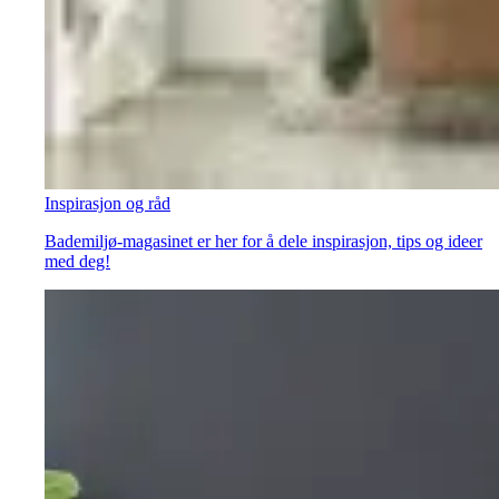
Inspirasjon og råd
Bademiljø-magasinet er her for å dele inspirasjon, tips og ideer
med deg!