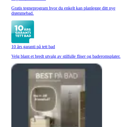
Gratis tegneprogram hvor du enkelt kan planlegge ditt nye
drømmebad.
10 års garanti på tett bad
Velg blant et bredt utvalg av stilfulle fliser og baderomsplater.