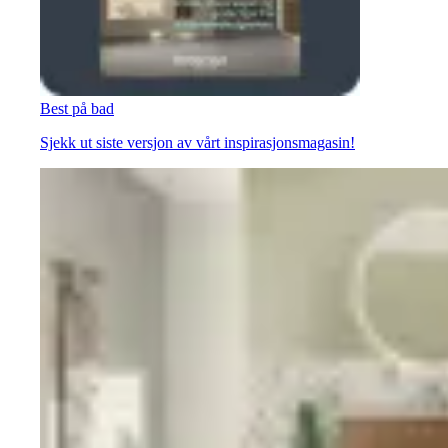
Best på bad
Sjekk ut siste versjon av vårt inspirasjonsmagasin!