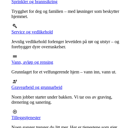
Sprinkler og brannsikring
Trygghet for deg og familien – med løsninger som beskytter
hjemmet.
Service og vedlikehold
Jevnlig vedlikehold forlenger levetiden på rør og utstyr – og
forebygger dyre overraskelser.
Vann, avløp og rensing
Grunnlaget for et velfungerende hjem – vann inn, vann ut.
Gravearbeid og grunnarbeid
Noen jobber starter under bakken. Vi tar oss av graving,
drenering og sanering.
Tilleggstjenester
Noen ganger trenger du litt mer. Her er tjenestene som gjør