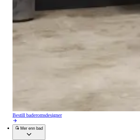
Bestill baderomsdesigner
Mer enn bad