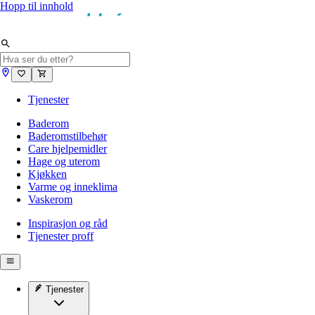
Hopp til innhold
Tjenester
Baderom
Baderomstilbehør
Care hjelpemidler
Hage og uterom
Kjøkken
Varme og inneklima
Vaskerom
Inspirasjon og råd
Tjenester proff
Tjenester