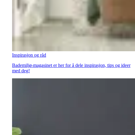
Inspirasjon og råd
Bademiljø-magasinet er her for å dele inspirasjon, tips og ideer
med deg!