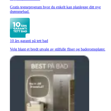
Gratis tegneprogram hvor du enkelt kan planlegge ditt nye
drømmebad.
10 års garanti på tett bad
Velg blant et bredt utvalg av stilfulle fliser og baderomsplater.