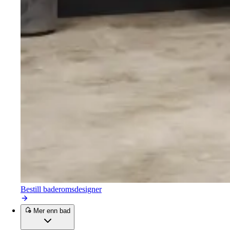
Bestill baderomsdesigner
Mer enn bad