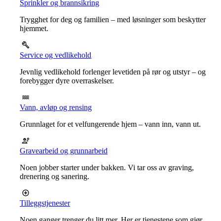
Sprinkler og brannsikring
Trygghet for deg og familien – med løsninger som beskytter
hjemmet.
Service og vedlikehold
Jevnlig vedlikehold forlenger levetiden på rør og utstyr – og
forebygger dyre overraskelser.
Vann, avløp og rensing
Grunnlaget for et velfungerende hjem – vann inn, vann ut.
Gravearbeid og grunnarbeid
Noen jobber starter under bakken. Vi tar oss av graving,
drenering og sanering.
Tilleggstjenester
Noen ganger trenger du litt mer. Her er tjenestene som gjør