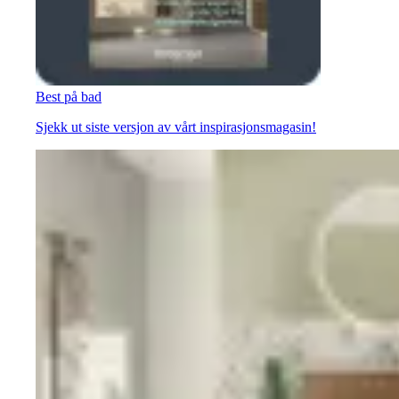
Best på bad
Sjekk ut siste versjon av vårt inspirasjonsmagasin!