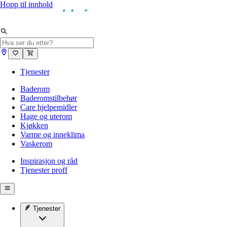
Hopp til innhold
Tjenester
Baderom
Baderomstilbehør
Care hjelpemidler
Hage og uterom
Kjøkken
Varme og inneklima
Vaskerom
Inspirasjon og råd
Tjenester proff
Tjenester