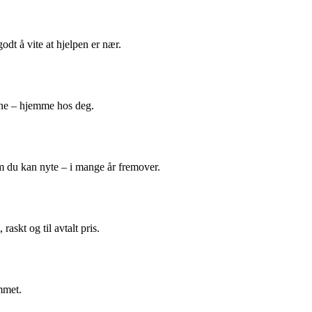
odt å vite at hjelpen er nær.
ene – hjemme hos deg.
m du kan nyte – i mange år fremover.
askt og til avtalt pris.
mmet.