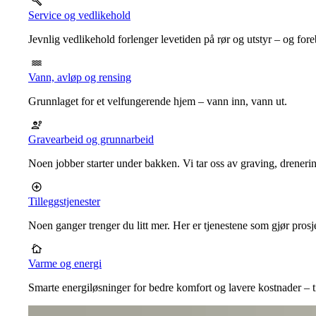
Service og vedlikehold
Jevnlig vedlikehold forlenger levetiden på rør og utstyr – og for
Vann, avløp og rensing
Grunnlaget for et velfungerende hjem – vann inn, vann ut.
Gravearbeid og grunnarbeid
Noen jobber starter under bakken. Vi tar oss av graving, dreneri
Tilleggstjenester
Noen ganger trenger du litt mer. Her er tjenestene som gjør prosj
Varme og energi
Smarte energiløsninger for bedre komfort og lavere kostnader – ti