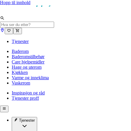
Hopp til innhold
Tjenester
Baderom
Baderomstilbehør
Care hjelpemidler
Hage og uterom
Kjøkken
Varme og inneklima
Vaskerom
Inspirasjon og råd
Tjenester proff
Tjenester