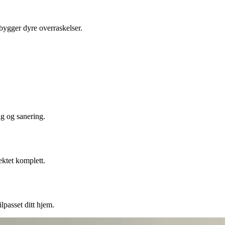
ebygger dyre overraskelser.
ng og sanering.
ektet komplett.
lpasset ditt hjem.