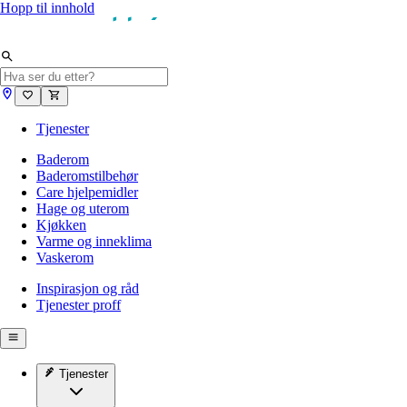
Hopp til innhold
Tjenester
Baderom
Baderomstilbehør
Care hjelpemidler
Hage og uterom
Kjøkken
Varme og inneklima
Vaskerom
Inspirasjon og råd
Tjenester proff
Tjenester