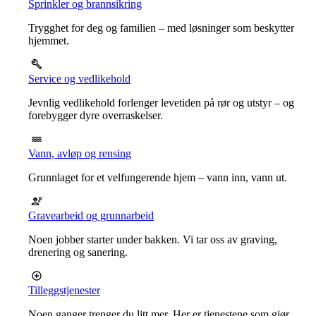
Sprinkler og brannsikring
Trygghet for deg og familien – med løsninger som beskytter
hjemmet.
Service og vedlikehold
Jevnlig vedlikehold forlenger levetiden på rør og utstyr – og
forebygger dyre overraskelser.
Vann, avløp og rensing
Grunnlaget for et velfungerende hjem – vann inn, vann ut.
Gravearbeid og grunnarbeid
Noen jobber starter under bakken. Vi tar oss av graving,
drenering og sanering.
Tilleggstjenester
Noen ganger trenger du litt mer. Her er tjenestene som gjør