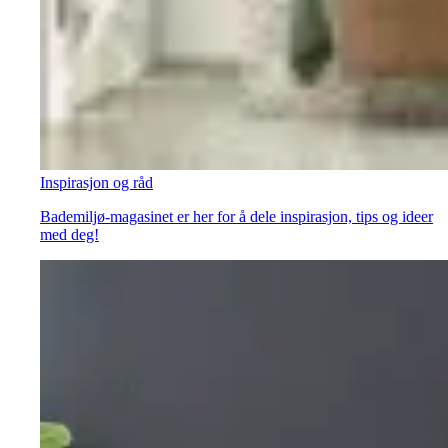
Inspirasjon og råd
Bademiljø-magasinet er her for å dele inspirasjon, tips og ideer
med deg!