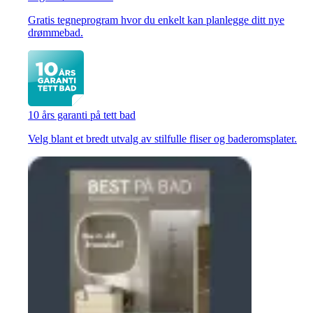
Gratis tegneprogram hvor du enkelt kan planlegge ditt nye
drømmebad.
10 års garanti på tett bad
Velg blant et bredt utvalg av stilfulle fliser og baderomsplater.