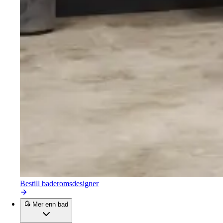
Bestill baderomsdesigner
Mer enn bad