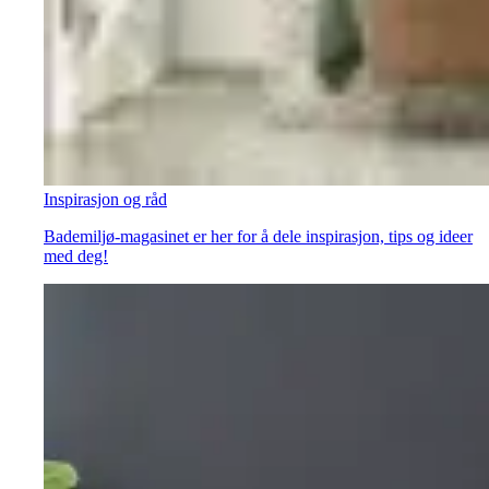
Inspirasjon og råd
Bademiljø-magasinet er her for å dele inspirasjon, tips og ideer
med deg!