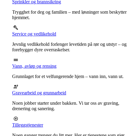
Sprinkler og brannsikring
Trygghet for deg og familien – med løsninger som beskytter
hjemmet.
Service og vedlikehold
Jevnlig vedlikehold forlenger levetiden på rør og utstyr – og
forebygger dyre overraskelser.
Vann, avløp og rensing
Grunnlaget for et velfungerende hjem – vann inn, vann ut.
Gravearbeid og grunnarbeid
Noen jobber starter under bakken. Vi tar oss av graving,
drenering og sanering.
Tilleggstjenester
Noen ganger trenger du litt mer. Her er tjenestene som gjør