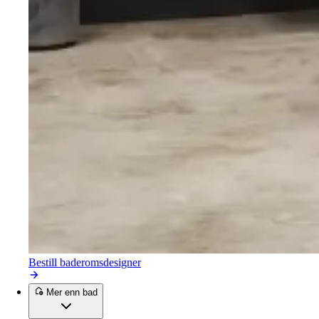
Bestill baderomsdesigner
Mer enn bad