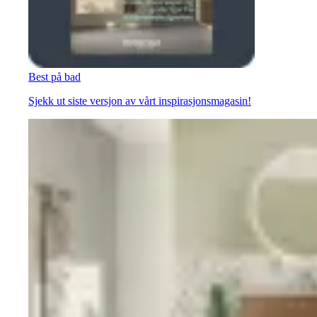
Best på bad
Sjekk ut siste versjon av vårt inspirasjonsmagasin!