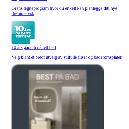
Gratis tegneprogram hvor du enkelt kan planlegge ditt nye
drømmebad.
10 års garanti på tett bad
Velg blant et bredt utvalg av stilfulle fliser og baderomsplater.