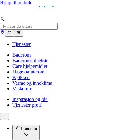
Hopp til innhold
Tjenester
Baderom
Baderomstilbehør
Care hjelpemidler
Hage og uterom
Kjøkken
Varme og inneklima
Vaskerom
Inspirasjon og råd
Tjenester proff
Tjenester