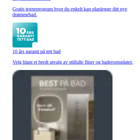
Gratis tegneprogram hvor du enkelt kan planlegge ditt nye
drømmebad.
10 års garanti på tett bad
Velg blant et bredt utvalg av stilfulle fliser og baderomsplater.