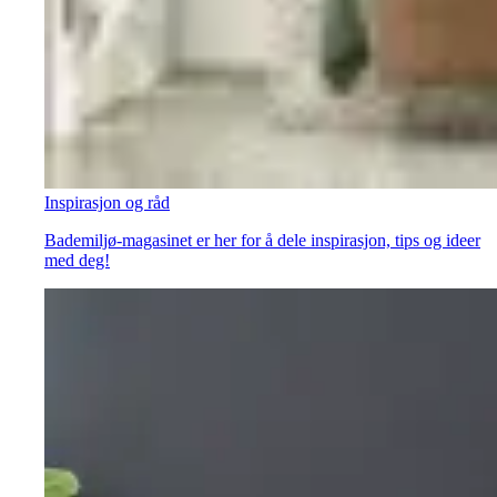
Inspirasjon og råd
Bademiljø-magasinet er her for å dele inspirasjon, tips og ideer
med deg!