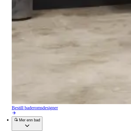
Bestill baderomsdesigner
Mer enn bad