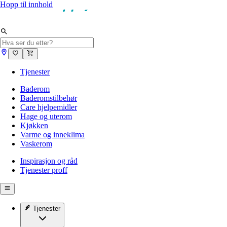
Hopp til innhold
Tjenester
Baderom
Baderomstilbehør
Care hjelpemidler
Hage og uterom
Kjøkken
Varme og inneklima
Vaskerom
Inspirasjon og råd
Tjenester proff
Tjenester