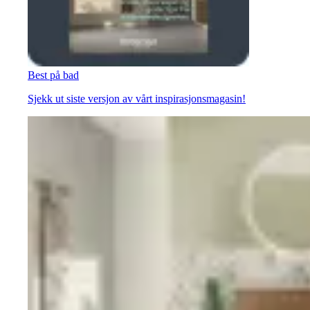
Best på bad
Sjekk ut siste versjon av vårt inspirasjonsmagasin!