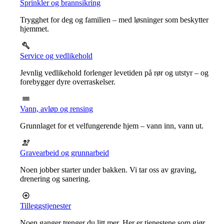
Sprinkler og brannsikring
Trygghet for deg og familien – med løsninger som beskytter
hjemmet.
Service og vedlikehold
Jevnlig vedlikehold forlenger levetiden på rør og utstyr – og
forebygger dyre overraskelser.
Vann, avløp og rensing
Grunnlaget for et velfungerende hjem – vann inn, vann ut.
Gravearbeid og grunnarbeid
Noen jobber starter under bakken. Vi tar oss av graving,
drenering og sanering.
Tilleggstjenester
Noen ganger trenger du litt mer. Her er tjenestene som gjør