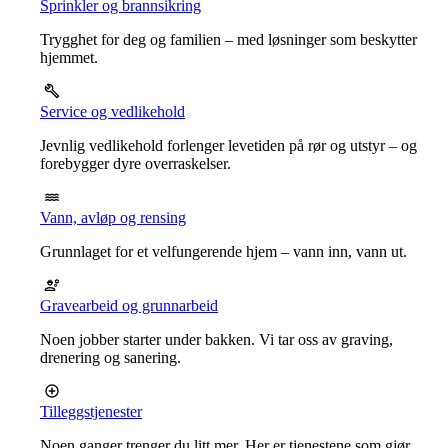
Sprinkler og brannsikring
Trygghet for deg og familien – med løsninger som beskytter
hjemmet.
Service og vedlikehold
Jevnlig vedlikehold forlenger levetiden på rør og utstyr – og
forebygger dyre overraskelser.
Vann, avløp og rensing
Grunnlaget for et velfungerende hjem – vann inn, vann ut.
Gravearbeid og grunnarbeid
Noen jobber starter under bakken. Vi tar oss av graving,
drenering og sanering.
Tilleggstjenester
Noen ganger trenger du litt mer. Her er tjenestene som gjør