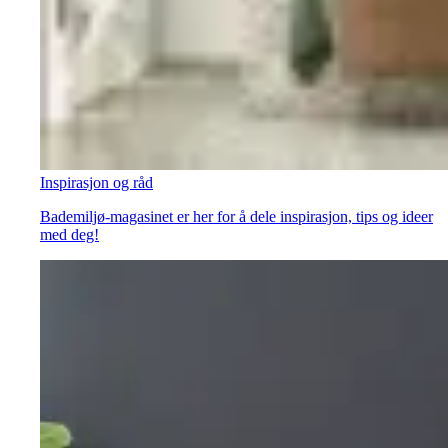
Inspirasjon og råd
Bademiljø-magasinet er her for å dele inspirasjon, tips og ideer
med deg!