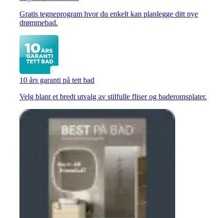
Gratis tegneprogram hvor du enkelt kan planlegge ditt nye
drømmebad.
10 års garanti på tett bad
Velg blant et bredt utvalg av stilfulle fliser og baderomsplater.