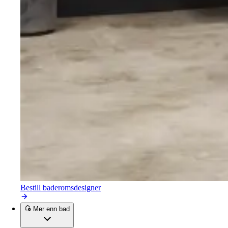
Bestill baderomsdesigner
Mer enn bad