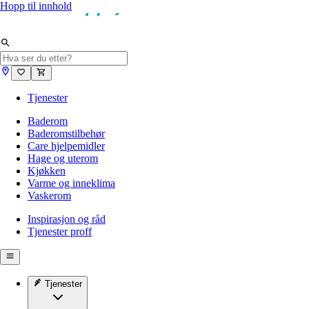
Hopp til innhold
Tjenester
Baderom
Baderomstilbehør
Care hjelpemidler
Hage og uterom
Kjøkken
Varme og inneklima
Vaskerom
Inspirasjon og råd
Tjenester proff
Tjenester