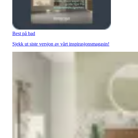
Best på bad
Sjekk ut siste versjon av vårt inspirasjonsmagasin!