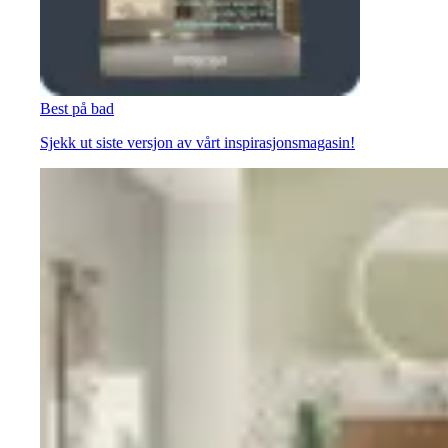
Best på bad
Sjekk ut siste versjon av vårt inspirasjonsmagasin!