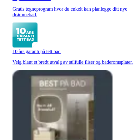
Gratis tegneprogram hvor du enkelt kan planlegge ditt nye
drømmebad.
10 års garanti på tett bad
Velg blant et bredt utvalg av stilfulle fliser og baderomsplater.