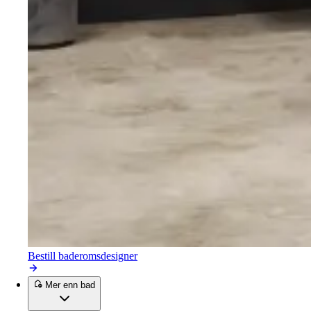
Bestill baderomsdesigner
Mer enn bad