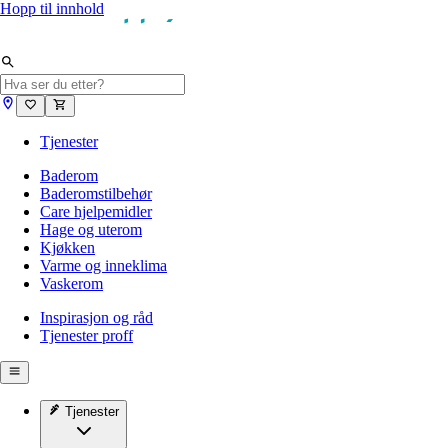
Hopp til innhold
Tjenester
Baderom
Baderomstilbehør
Care hjelpemidler
Hage og uterom
Kjøkken
Varme og inneklima
Vaskerom
Inspirasjon og råd
Tjenester proff
Tjenester