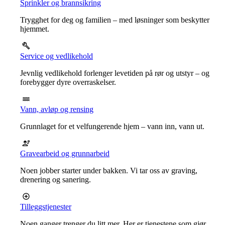
Sprinkler og brannsikring
Trygghet for deg og familien – med løsninger som beskytter
hjemmet.
Service og vedlikehold
Jevnlig vedlikehold forlenger levetiden på rør og utstyr – og
forebygger dyre overraskelser.
Vann, avløp og rensing
Grunnlaget for et velfungerende hjem – vann inn, vann ut.
Gravearbeid og grunnarbeid
Noen jobber starter under bakken. Vi tar oss av graving,
drenering og sanering.
Tilleggstjenester
Noen ganger trenger du litt mer. Her er tjenestene som gjør