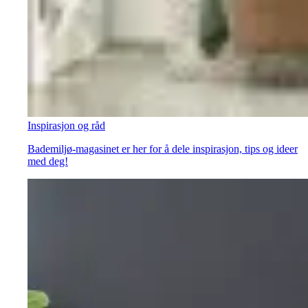
Inspirasjon og råd
Bademiljø-magasinet er her for å dele inspirasjon, tips og ideer
med deg!