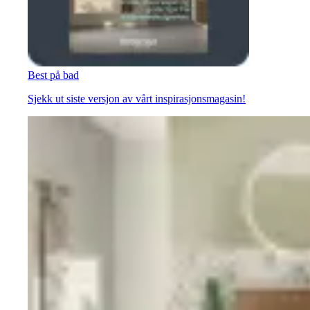
Best på bad
Sjekk ut siste versjon av vårt inspirasjonsmagasin!