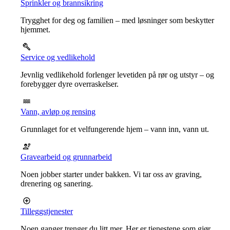
Sprinkler og brannsikring
Trygghet for deg og familien – med løsninger som beskytter
hjemmet.
Service og vedlikehold
Jevnlig vedlikehold forlenger levetiden på rør og utstyr – og
forebygger dyre overraskelser.
Vann, avløp og rensing
Grunnlaget for et velfungerende hjem – vann inn, vann ut.
Gravearbeid og grunnarbeid
Noen jobber starter under bakken. Vi tar oss av graving,
drenering og sanering.
Tilleggstjenester
Noen ganger trenger du litt mer. Her er tjenestene som gjør