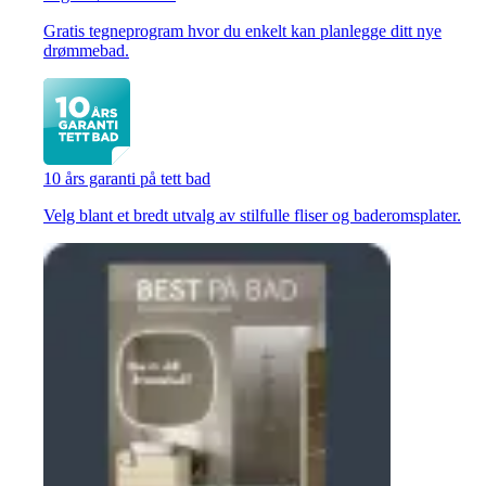
Gratis tegneprogram hvor du enkelt kan planlegge ditt nye
drømmebad.
10 års garanti på tett bad
Velg blant et bredt utvalg av stilfulle fliser og baderomsplater.