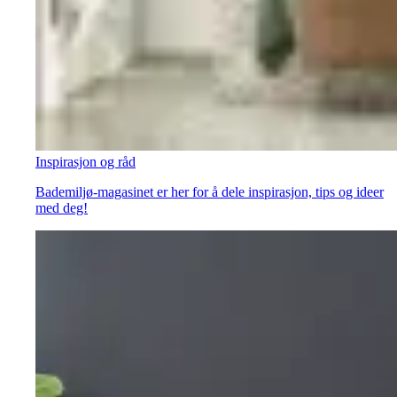
Inspirasjon og råd
Bademiljø-magasinet er her for å dele inspirasjon, tips og ideer
med deg!