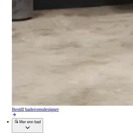
Bestill baderomsdesigner
Mer enn bad