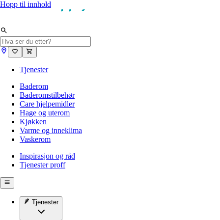
Hopp til innhold
Tjenester
Baderom
Baderomstilbehør
Care hjelpemidler
Hage og uterom
Kjøkken
Varme og inneklima
Vaskerom
Inspirasjon og råd
Tjenester proff
Tjenester