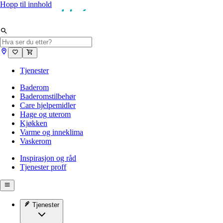
Hopp til innhold
Tjenester
Baderom
Baderomstilbehør
Care hjelpemidler
Hage og uterom
Kjøkken
Varme og inneklima
Vaskerom
Inspirasjon og råd
Tjenester proff
Tjenester