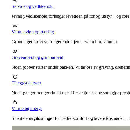
Service og vedlikehold
Jevnlig vedlikehold forlenger levetiden på rør og utstyr – og for
Vann, avløp og rensing
Grunnlaget for et velfungerende hjem – vann inn, vann ut.
Gravearbeid og grunnarbeid
Noen jobber starter under bakken. Vi tar oss av graving, dreneri
Tilleggstjenester
Noen ganger trenger du litt mer. Her er tjenestene som gjør prosj
Varme og energi
Smarte energiløsninger for bedre komfort og lavere kostnader – ti