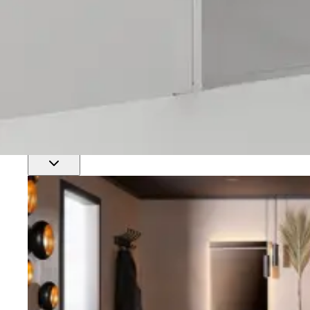
Finn nærmeste rørlegger
Profftjenester
Se alle våre tjenester for proffmarkedet
Produkter