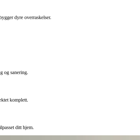
ebygger dyre overraskelser.
ng og sanering.
ektet komplett.
lpasset ditt hjem.