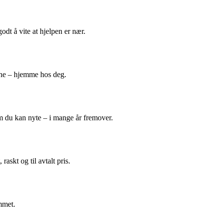
odt å vite at hjelpen er nær.
ene – hjemme hos deg.
m du kan nyte – i mange år fremover.
askt og til avtalt pris.
mmet.