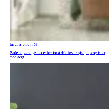
Inspirasjon og råd
Bademiljø-magasinet er her for å dele inspirasjon, tips og ideer
med deg!