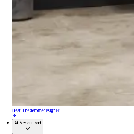
Bestill baderomsdesigner
Mer enn bad