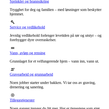
Sprinkler og brannsikring
Trygghet for deg og familien – med løsninger som beskytter
hjemmet.
Service og vedlikehold
Jevnlig vedlikehold forlenger levetiden på rør og utstyr – og
forebygger dyre overraskelser.
Vann, avløp og rensing
Grunnlaget for et velfungerende hjem – vann inn, vann ut.
Gravearbeid og grunnarbeid
Noen jobber starter under bakken. Vi tar oss av graving,
drenering og sanering.
Tilleggstjenester
Noen ganger trenger du litt mer. Her er tjenestene som gjør