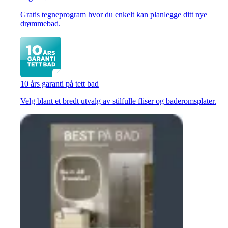
Gratis tegneprogram hvor du enkelt kan planlegge ditt nye
drømmebad.
10 års garanti på tett bad
Velg blant et bredt utvalg av stilfulle fliser og baderomsplater.