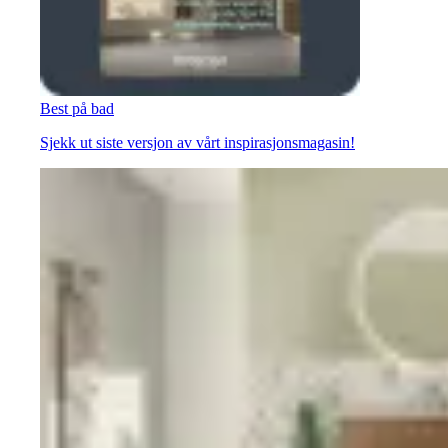
Best på bad
Sjekk ut siste versjon av vårt inspirasjonsmagasin!