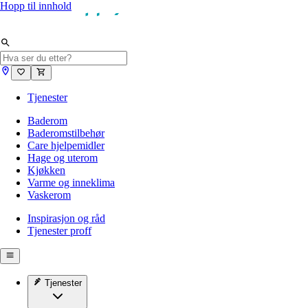
Hopp til innhold
Tjenester
Baderom
Baderomstilbehør
Care hjelpemidler
Hage og uterom
Kjøkken
Varme og inneklima
Vaskerom
Inspirasjon og råd
Tjenester proff
Tjenester