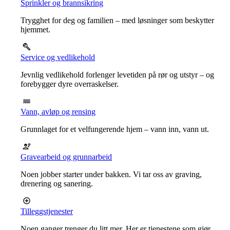
Sprinkler og brannsikring
Trygghet for deg og familien – med løsninger som beskytter
hjemmet.
Service og vedlikehold
Jevnlig vedlikehold forlenger levetiden på rør og utstyr – og
forebygger dyre overraskelser.
Vann, avløp og rensing
Grunnlaget for et velfungerende hjem – vann inn, vann ut.
Gravearbeid og grunnarbeid
Noen jobber starter under bakken. Vi tar oss av graving,
drenering og sanering.
Tilleggstjenester
Noen ganger trenger du litt mer. Her er tjenestene som gjør