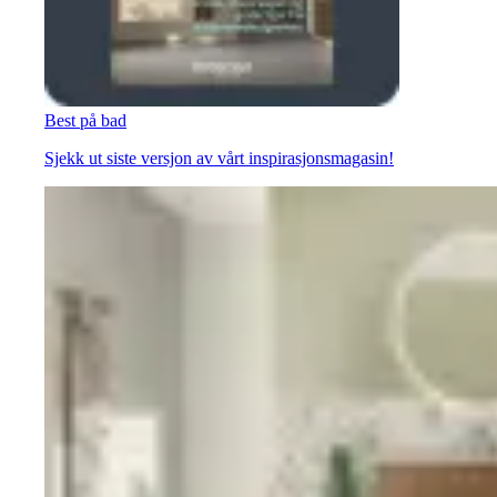
Best på bad
Sjekk ut siste versjon av vårt inspirasjonsmagasin!