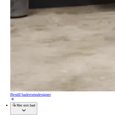
Bestill baderomsdesigner
Mer enn bad