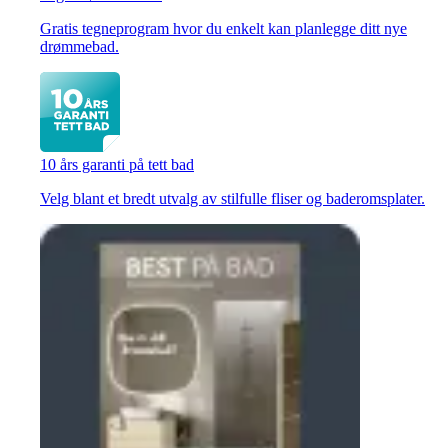
Gratis tegneprogram hvor du enkelt kan planlegge ditt nye
drømmebad.
10 års garanti på tett bad
Velg blant et bredt utvalg av stilfulle fliser og baderomsplater.