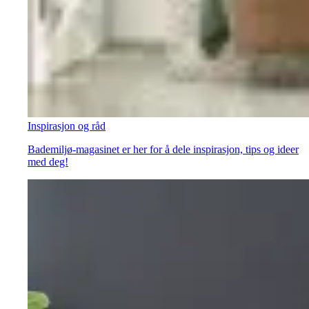
Inspirasjon og råd
Bademiljø-magasinet er her for å dele inspirasjon, tips og ideer
med deg!