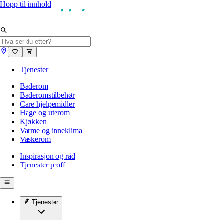
Hopp til innhold
Tjenester
Baderom
Baderomstilbehør
Care hjelpemidler
Hage og uterom
Kjøkken
Varme og inneklima
Vaskerom
Inspirasjon og råd
Tjenester proff
Tjenester