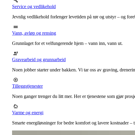
Service og vedlikehold
Jevnlig vedlikehold forlenger levetiden på rør og utstyr – og for
Vann, avløp og rensing
Grunnlaget for et velfungerende hjem – vann inn, vann ut.
Gravearbeid og grunnarbeid
Noen jobber starter under bakken. Vi tar oss av graving, dreneri
Tilleggstjenester
Noen ganger trenger du litt mer. Her er tjenestene som gjør prosj
Varme og energi
Smarte energiløsninger for bedre komfort og lavere kostnader – ti