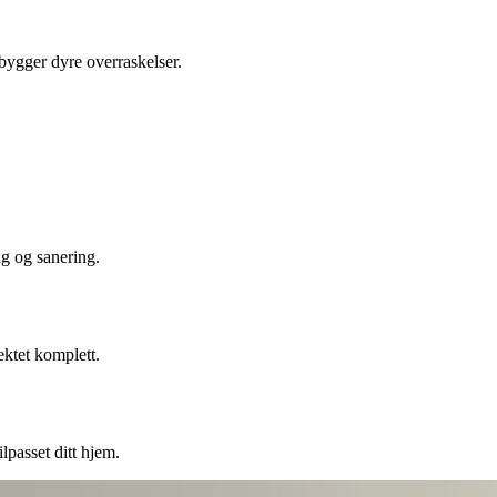
ebygger dyre overraskelser.
ng og sanering.
ektet komplett.
lpasset ditt hjem.