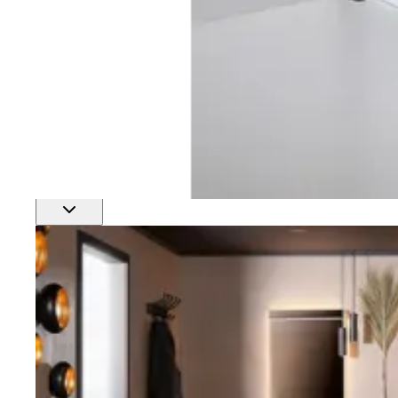
Finn nærmeste rørlegger
Profftjenester
Se alle våre tjenester for proffmarkedet
Produkter