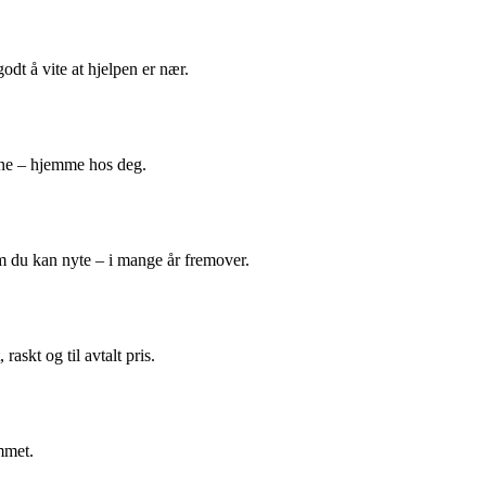
odt å vite at hjelpen er nær.
ene – hjemme hos deg.
m du kan nyte – i mange år fremover.
askt og til avtalt pris.
mmet.