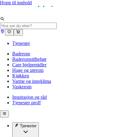
Hopp til innhold
Tjenester
Baderom
Baderomstilbehør
Care hjelpemidler
Hage og uterom
Kjøkken
Varme og inneklima
Vaskerom
Inspirasjon og råd
Tjenester proff
Tjenester