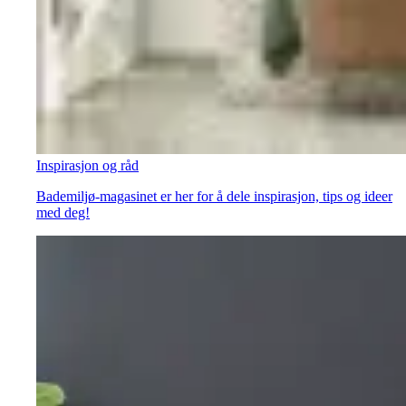
Inspirasjon og råd
Bademiljø-magasinet er her for å dele inspirasjon, tips og ideer
med deg!