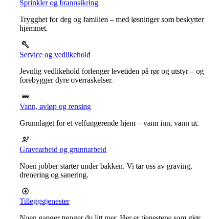
Sprinkler og brannsikring
Trygghet for deg og familien – med løsninger som beskytter
hjemmet.
Service og vedlikehold
Jevnlig vedlikehold forlenger levetiden på rør og utstyr – og
forebygger dyre overraskelser.
Vann, avløp og rensing
Grunnlaget for et velfungerende hjem – vann inn, vann ut.
Gravearbeid og grunnarbeid
Noen jobber starter under bakken. Vi tar oss av graving,
drenering og sanering.
Tilleggstjenester
Noen ganger trenger du litt mer. Her er tjenestene som gjør