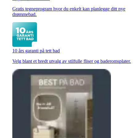
Gratis tegneprogram hvor du enkelt kan planlegge ditt nye
drømmebad.
10 års garanti på tett bad
Velg blant et bredt utvalg av stilfulle fliser og baderomsplater.