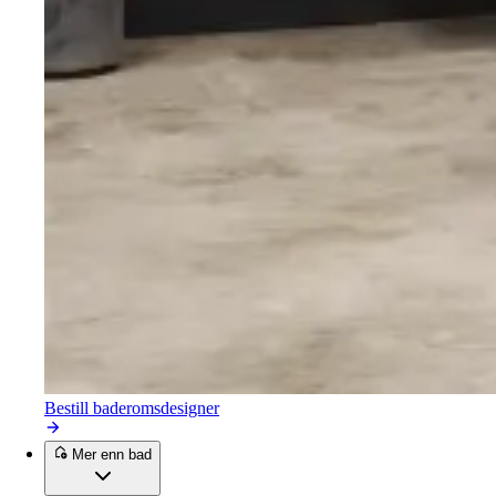
Bestill baderomsdesigner
Mer enn bad