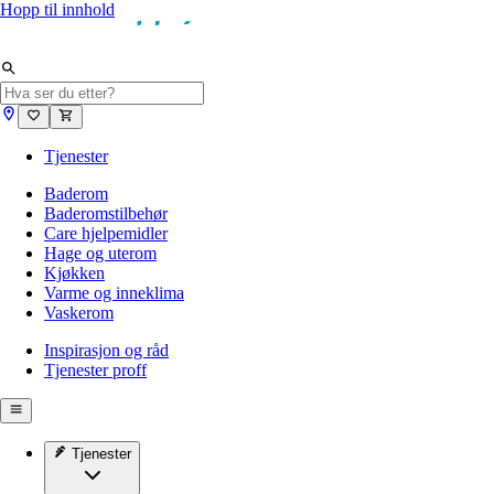
Hopp til innhold
Tjenester
Baderom
Baderomstilbehør
Care hjelpemidler
Hage og uterom
Kjøkken
Varme og inneklima
Vaskerom
Inspirasjon og råd
Tjenester proff
Tjenester