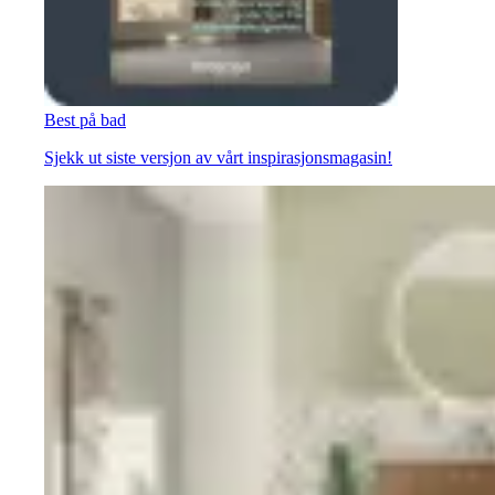
Best på bad
Sjekk ut siste versjon av vårt inspirasjonsmagasin!