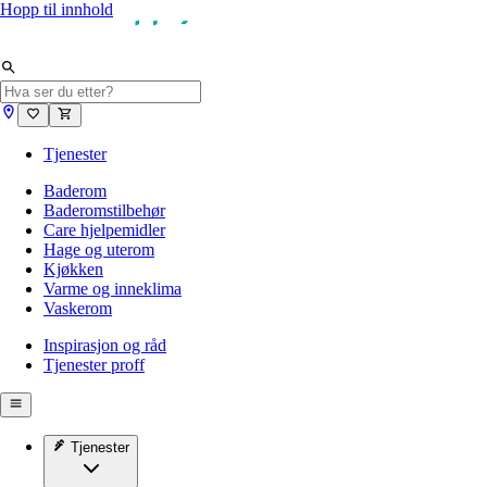
Hopp til innhold
Tjenester
Baderom
Baderomstilbehør
Care hjelpemidler
Hage og uterom
Kjøkken
Varme og inneklima
Vaskerom
Inspirasjon og råd
Tjenester proff
Tjenester