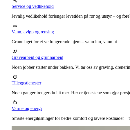
Service og vedlikehold
Jevnlig vedlikehold forlenger levetiden på rør og utstyr – og for
Vann, avløp og rensing
Grunnlaget for et velfungerende hjem – vann inn, vann ut.
Gravearbeid og grunnarbeid
Noen jobber starter under bakken. Vi tar oss av graving, dreneri
Tilleggstjenester
Noen ganger trenger du litt mer. Her er tjenestene som gjør prosj
Varme og energi
Smarte energiløsninger for bedre komfort og lavere kostnader – ti