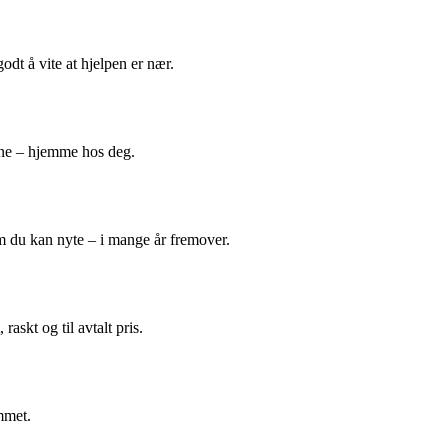
odt å vite at hjelpen er nær.
ene – hjemme hos deg.
m du kan nyte – i mange år fremover.
askt og til avtalt pris.
mmet.