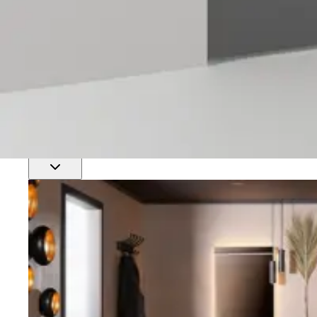
Finn nærmeste rørlegger
Profftjenester
Se alle våre tjenester for proffmarkedet
Produkter