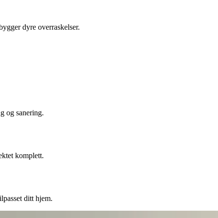
ebygger dyre overraskelser.
ng og sanering.
ektet komplett.
lpasset ditt hjem.