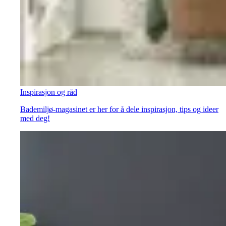
Inspirasjon og råd
Bademiljø-magasinet er her for å dele inspirasjon, tips og ideer
med deg!