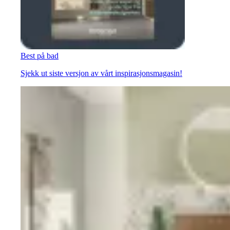
Best på bad
Sjekk ut siste versjon av vårt inspirasjonsmagasin!