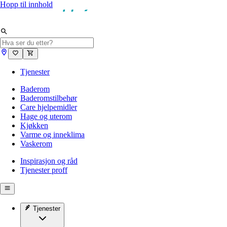
Hopp til innhold
Tjenester
Baderom
Baderomstilbehør
Care hjelpemidler
Hage og uterom
Kjøkken
Varme og inneklima
Vaskerom
Inspirasjon og råd
Tjenester proff
Tjenester