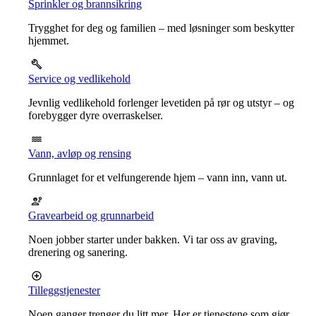
Sprinkler og brannsikring
Trygghet for deg og familien – med løsninger som beskytter
hjemmet.
Service og vedlikehold
Jevnlig vedlikehold forlenger levetiden på rør og utstyr – og
forebygger dyre overraskelser.
Vann, avløp og rensing
Grunnlaget for et velfungerende hjem – vann inn, vann ut.
Gravearbeid og grunnarbeid
Noen jobber starter under bakken. Vi tar oss av graving,
drenering og sanering.
Tilleggstjenester
Noen ganger trenger du litt mer. Her er tjenestene som gjør