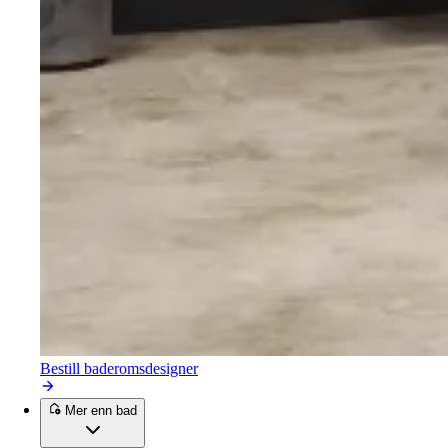
Bestill baderomsdesigner
Mer enn bad