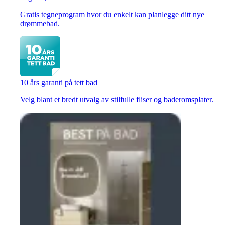
Gratis tegneprogram hvor du enkelt kan planlegge ditt nye
drømmebad.
10 års garanti på tett bad
Velg blant et bredt utvalg av stilfulle fliser og baderomsplater.