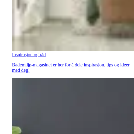
Inspirasjon og råd
Bademiljø-magasinet er her for å dele inspirasjon, tips og ideer
med deg!