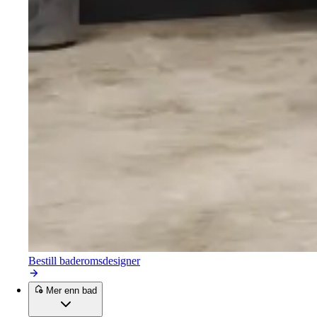
Bestill baderomsdesigner
Mer enn bad