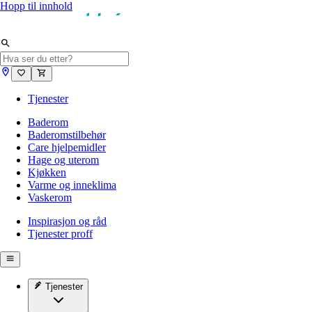
Hopp til innhold
Tjenester
Baderom
Baderomstilbehør
Care hjelpemidler
Hage og uterom
Kjøkken
Varme og inneklima
Vaskerom
Inspirasjon og råd
Tjenester proff
Tjenester