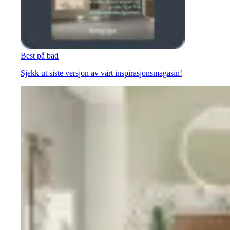
Best på bad
Sjekk ut siste versjon av vårt inspirasjonsmagasin!