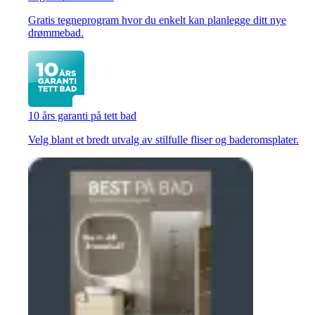
Gratis tegneprogram hvor du enkelt kan planlegge ditt nye
drømmebad.
10 års garanti på tett bad
Velg blant et bredt utvalg av stilfulle fliser og baderomsplater.