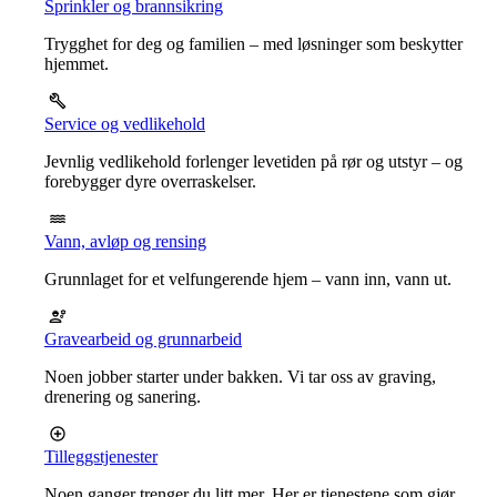
Sprinkler og brannsikring
Trygghet for deg og familien – med løsninger som beskytter
hjemmet.
Service og vedlikehold
Jevnlig vedlikehold forlenger levetiden på rør og utstyr – og
forebygger dyre overraskelser.
Vann, avløp og rensing
Grunnlaget for et velfungerende hjem – vann inn, vann ut.
Gravearbeid og grunnarbeid
Noen jobber starter under bakken. Vi tar oss av graving,
drenering og sanering.
Tilleggstjenester
Noen ganger trenger du litt mer. Her er tjenestene som gjør