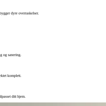
ebygger dyre overraskelser.
ng og sanering.
ektet komplett.
lpasset ditt hjem.