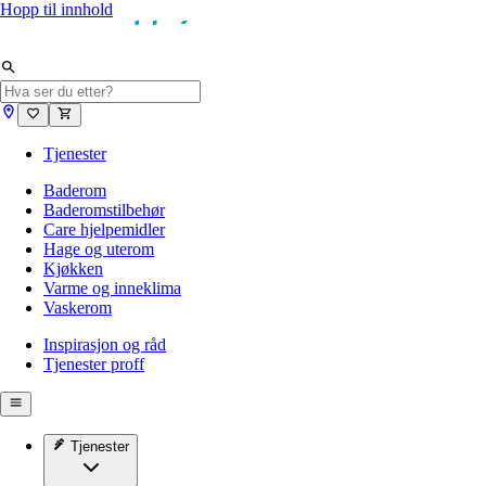
Hopp til innhold
Tjenester
Baderom
Baderomstilbehør
Care hjelpemidler
Hage og uterom
Kjøkken
Varme og inneklima
Vaskerom
Inspirasjon og råd
Tjenester proff
Tjenester