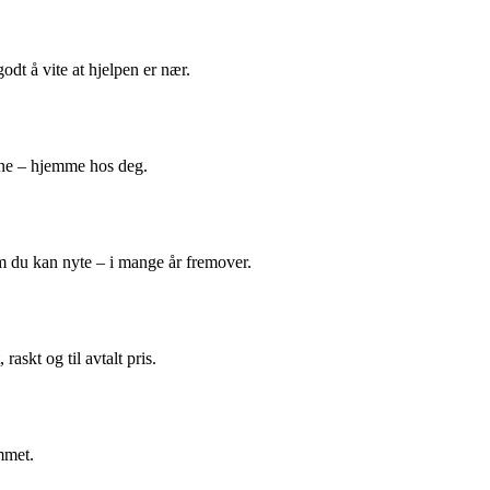
odt å vite at hjelpen er nær.
ene – hjemme hos deg.
m du kan nyte – i mange år fremover.
askt og til avtalt pris.
mmet.