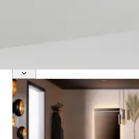
Finn nærmeste rørlegger
Profftjenester
Se alle våre tjenester for proffmarkedet
Produkter