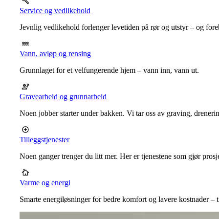
Service og vedlikehold
Jevnlig vedlikehold forlenger levetiden på rør og utstyr – og for
Vann, avløp og rensing
Grunnlaget for et velfungerende hjem – vann inn, vann ut.
Gravearbeid og grunnarbeid
Noen jobber starter under bakken. Vi tar oss av graving, dreneri
Tilleggstjenester
Noen ganger trenger du litt mer. Her er tjenestene som gjør prosj
Varme og energi
Smarte energiløsninger for bedre komfort og lavere kostnader – ti