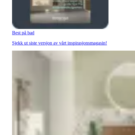
Best på bad
Sjekk ut siste versjon av vårt inspirasjonsmagasin!