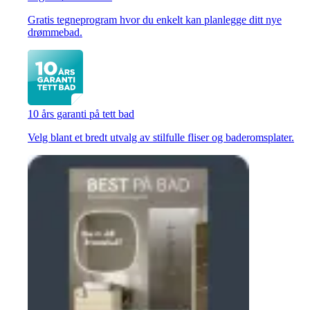
Gratis tegneprogram hvor du enkelt kan planlegge ditt nye
drømmebad.
10 års garanti på tett bad
Velg blant et bredt utvalg av stilfulle fliser og baderomsplater.