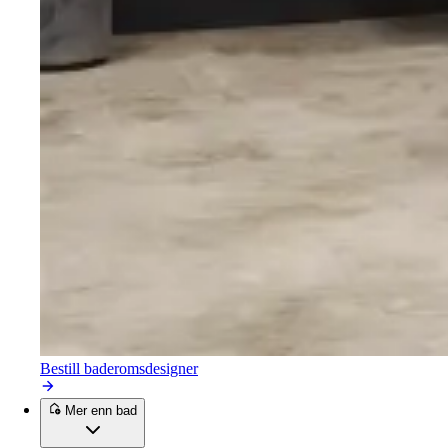
Bestill baderomsdesigner
Mer enn bad