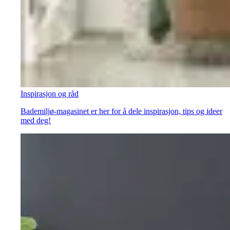
Inspirasjon og råd
Bademiljø-magasinet er her for å dele inspirasjon, tips og ideer
med deg!