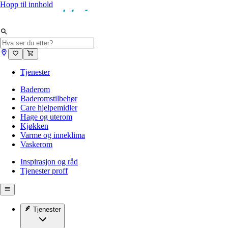
Hopp til innhold
Tjenester
Baderom
Baderomstilbehør
Care hjelpemidler
Hage og uterom
Kjøkken
Varme og inneklima
Vaskerom
Inspirasjon og råd
Tjenester proff
Tjenester