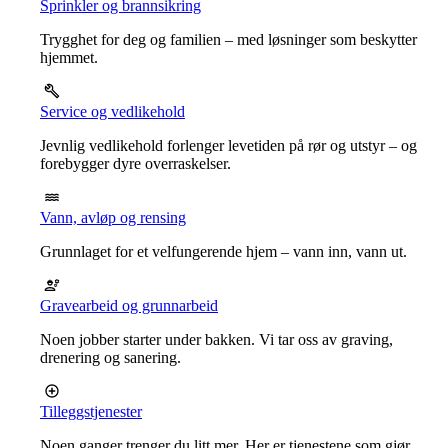
Sprinkler og brannsikring
Trygghet for deg og familien – med løsninger som beskytter
hjemmet.
Service og vedlikehold
Jevnlig vedlikehold forlenger levetiden på rør og utstyr – og
forebygger dyre overraskelser.
Vann, avløp og rensing
Grunnlaget for et velfungerende hjem – vann inn, vann ut.
Gravearbeid og grunnarbeid
Noen jobber starter under bakken. Vi tar oss av graving,
drenering og sanering.
Tilleggstjenester
Noen ganger trenger du litt mer. Her er tjenestene som gjør