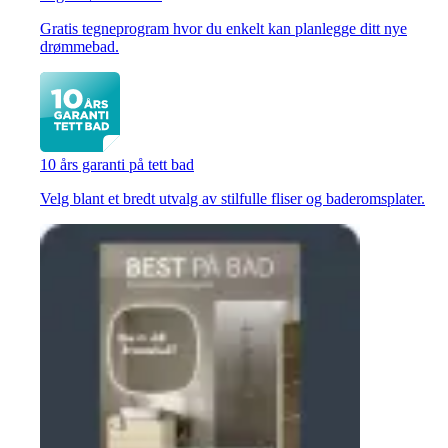
Gratis tegneprogram hvor du enkelt kan planlegge ditt nye
drømmebad.
10 års garanti på tett bad
Velg blant et bredt utvalg av stilfulle fliser og baderomsplater.