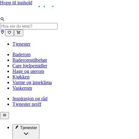
Hopp til innhold
Tjenester
Baderom
Baderomstilbehør
Care hjelpemidler
Hage og uterom
Kjøkken
Varme og inneklima
Vaskerom
Inspirasjon og råd
Tjenester proff
Tjenester