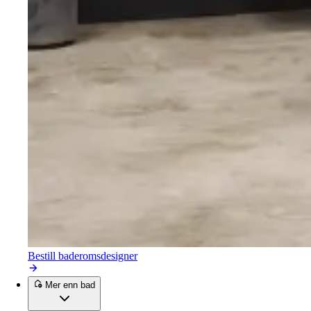
Bestill baderomsdesigner
Mer enn bad