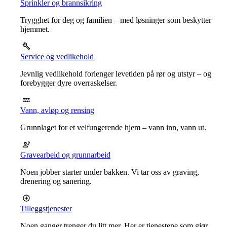
Sprinkler og brannsikring
Trygghet for deg og familien – med løsninger som beskytter
hjemmet.
Service og vedlikehold
Jevnlig vedlikehold forlenger levetiden på rør og utstyr – og
forebygger dyre overraskelser.
Vann, avløp og rensing
Grunnlaget for et velfungerende hjem – vann inn, vann ut.
Gravearbeid og grunnarbeid
Noen jobber starter under bakken. Vi tar oss av graving,
drenering og sanering.
Tilleggstjenester
Noen ganger trenger du litt mer. Her er tjenestene som gjør