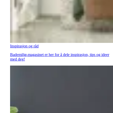
Inspirasjon og råd
Bademiljø-magasinet er her for å dele inspirasjon, tips og ideer
med deg!