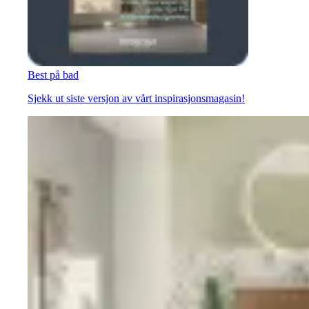
Best på bad
Sjekk ut siste versjon av vårt inspirasjonsmagasin!