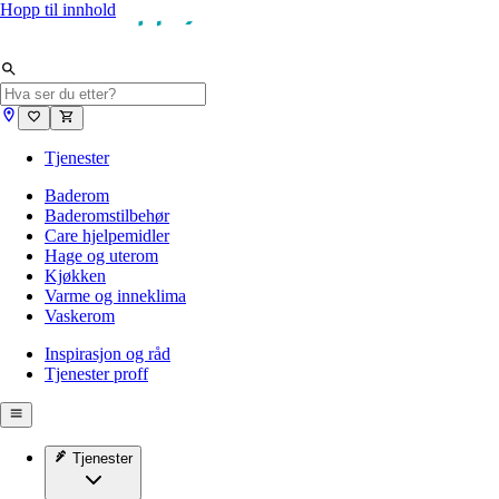
Hopp til innhold
Tjenester
Baderom
Baderomstilbehør
Care hjelpemidler
Hage og uterom
Kjøkken
Varme og inneklima
Vaskerom
Inspirasjon og råd
Tjenester proff
Tjenester