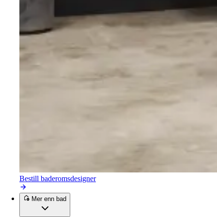
Bestill baderomsdesigner
Mer enn bad