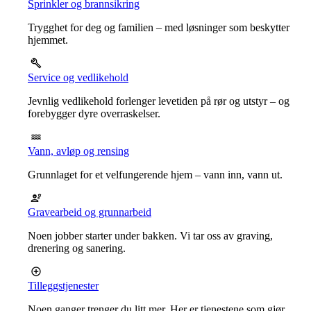
Sprinkler og brannsikring
Trygghet for deg og familien – med løsninger som beskytter
hjemmet.
Service og vedlikehold
Jevnlig vedlikehold forlenger levetiden på rør og utstyr – og
forebygger dyre overraskelser.
Vann, avløp og rensing
Grunnlaget for et velfungerende hjem – vann inn, vann ut.
Gravearbeid og grunnarbeid
Noen jobber starter under bakken. Vi tar oss av graving,
drenering og sanering.
Tilleggstjenester
Noen ganger trenger du litt mer. Her er tjenestene som gjør