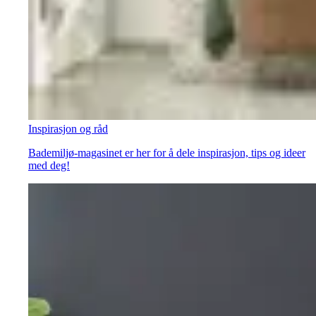
Inspirasjon og råd
Bademiljø-magasinet er her for å dele inspirasjon, tips og ideer
med deg!