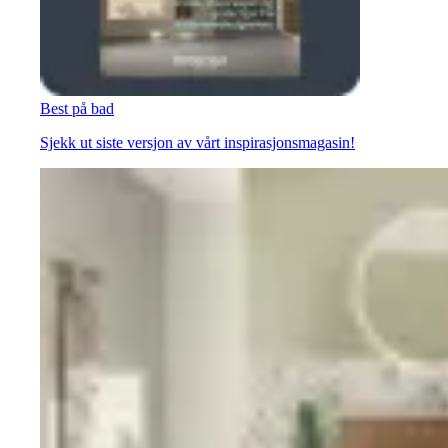
Best på bad
Sjekk ut siste versjon av vårt inspirasjonsmagasin!