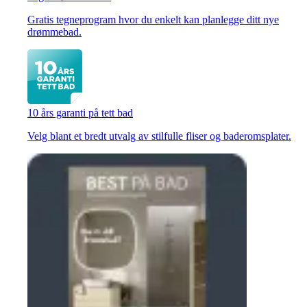
Gratis tegneprogram hvor du enkelt kan planlegge ditt nye
drømmebad.
10 års garanti på tett bad
Velg blant et bredt utvalg av stilfulle fliser og baderomsplater.