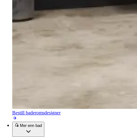
Bestill baderomsdesigner
Mer enn bad