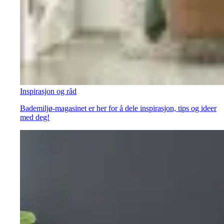
Inspirasjon og råd
Bademiljø-magasinet er her for å dele inspirasjon, tips og ideer
med deg!