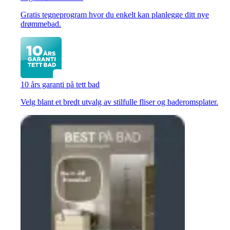
Gratis tegneprogram hvor du enkelt kan planlegge ditt nye
drømmebad.
10 års garanti på tett bad
Velg blant et bredt utvalg av stilfulle fliser og baderomsplater.