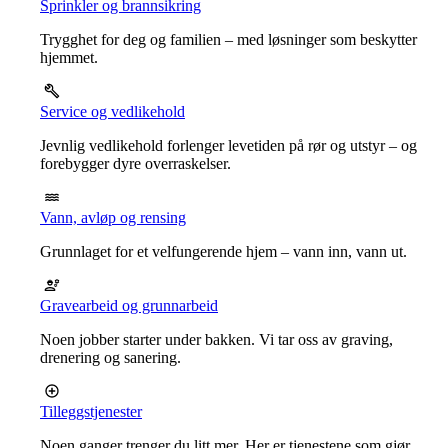
Sprinkler og brannsikring
Trygghet for deg og familien – med løsninger som beskytter
hjemmet.
Service og vedlikehold
Jevnlig vedlikehold forlenger levetiden på rør og utstyr – og
forebygger dyre overraskelser.
Vann, avløp og rensing
Grunnlaget for et velfungerende hjem – vann inn, vann ut.
Gravearbeid og grunnarbeid
Noen jobber starter under bakken. Vi tar oss av graving,
drenering og sanering.
Tilleggstjenester
Noen ganger trenger du litt mer. Her er tjenestene som gjør