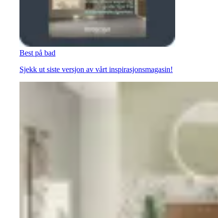
Best på bad
Sjekk ut siste versjon av vårt inspirasjonsmagasin!