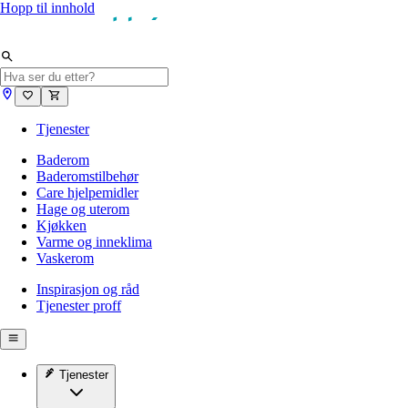
Hopp til innhold
Tjenester
Baderom
Baderomstilbehør
Care hjelpemidler
Hage og uterom
Kjøkken
Varme og inneklima
Vaskerom
Inspirasjon og råd
Tjenester proff
Tjenester