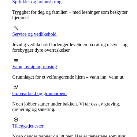
Sprinkler og brannsikring
Trygghet for deg og familien – med løsninger som beskytter
hjemmet.
Service og vedlikehold
Jevnlig vedlikehold forlenger levetiden på rør og utstyr – og
forebygger dyre overraskelser.
Vann, avløp og rensing
Grunnlaget for et velfungerende hjem – vann inn, vann ut.
Gravearbeid og grunnarbeid
Noen jobber starter under bakken. Vi tar oss av graving,
drenering og sanering.
Tilleggstjenester
Noen ganger trenger du litt mer. Her er tjenestene som gjør