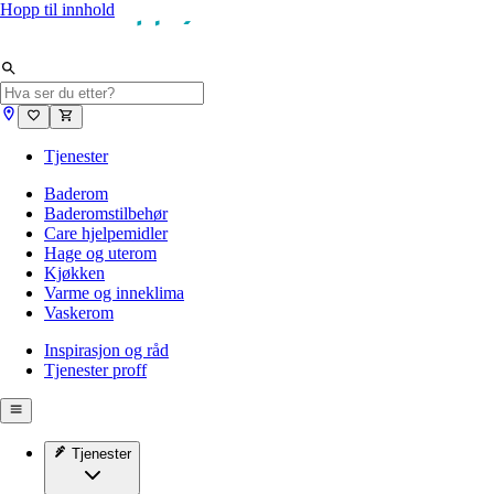
Hopp til innhold
Tjenester
Baderom
Baderomstilbehør
Care hjelpemidler
Hage og uterom
Kjøkken
Varme og inneklima
Vaskerom
Inspirasjon og råd
Tjenester proff
Tjenester