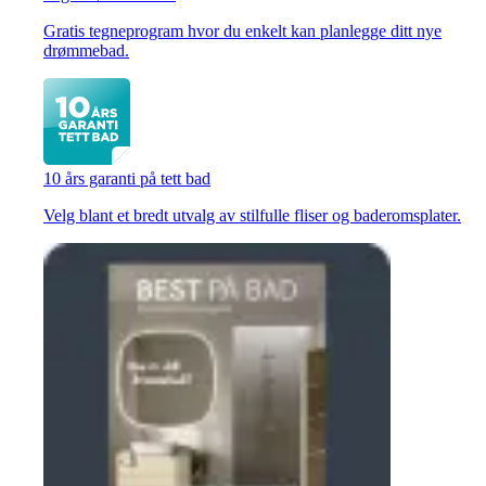
Gratis tegneprogram hvor du enkelt kan planlegge ditt nye
drømmebad.
10 års garanti på tett bad
Velg blant et bredt utvalg av stilfulle fliser og baderomsplater.