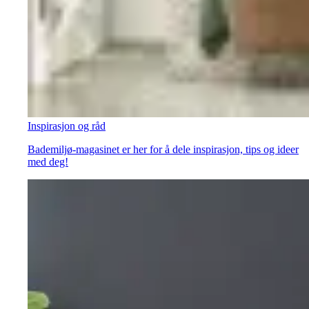
Inspirasjon og råd
Bademiljø-magasinet er her for å dele inspirasjon, tips og ideer
med deg!