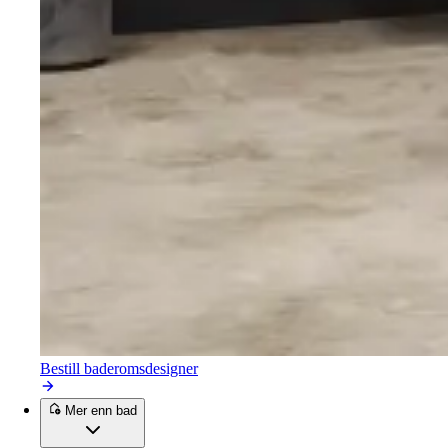
Bestill baderomsdesigner
Mer enn bad