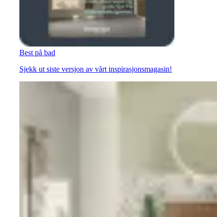
Best på bad
Sjekk ut siste versjon av vårt inspirasjonsmagasin!