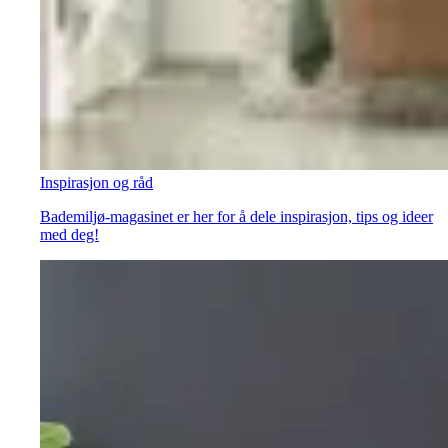
Inspirasjon og råd
Bademiljø-magasinet er her for å dele inspirasjon, tips og ideer
med deg!