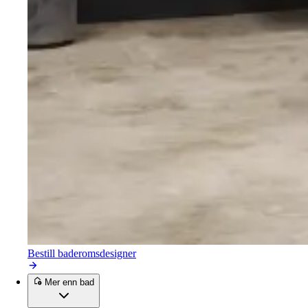
Bestill baderomsdesigner
Mer enn bad