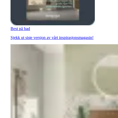
Best på bad
Sjekk ut siste versjon av vårt inspirasjonsmagasin!