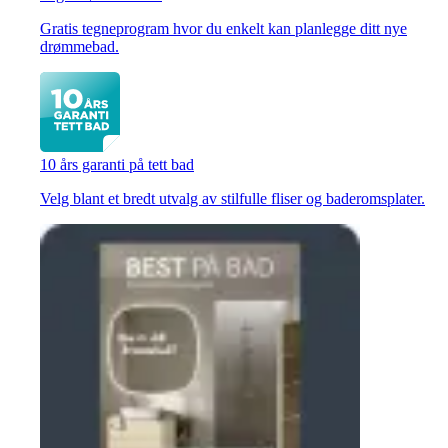
Gratis tegneprogram hvor du enkelt kan planlegge ditt nye
drømmebad.
10 års garanti på tett bad
Velg blant et bredt utvalg av stilfulle fliser og baderomsplater.