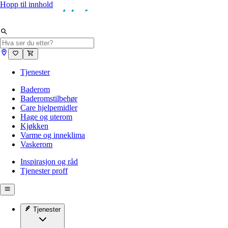
Hopp til innhold
Tjenester
Baderom
Baderomstilbehør
Care hjelpemidler
Hage og uterom
Kjøkken
Varme og inneklima
Vaskerom
Inspirasjon og råd
Tjenester proff
Tjenester