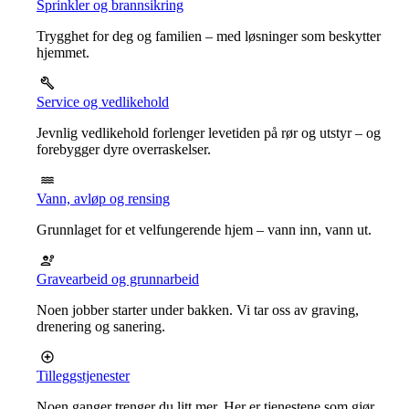
Sprinkler og brannsikring
Trygghet for deg og familien – med løsninger som beskytter
hjemmet.
Service og vedlikehold
Jevnlig vedlikehold forlenger levetiden på rør og utstyr – og
forebygger dyre overraskelser.
Vann, avløp og rensing
Grunnlaget for et velfungerende hjem – vann inn, vann ut.
Gravearbeid og grunnarbeid
Noen jobber starter under bakken. Vi tar oss av graving,
drenering og sanering.
Tilleggstjenester
Noen ganger trenger du litt mer. Her er tjenestene som gjør