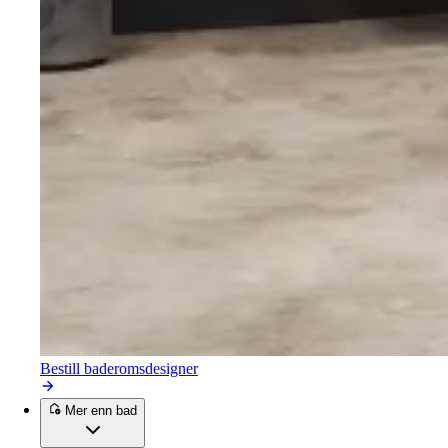
Bestill baderomsdesigner
Mer enn bad