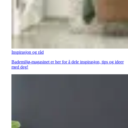
Inspirasjon og råd
Bademiljø-magasinet er her for å dele inspirasjon, tips og ideer
med deg!