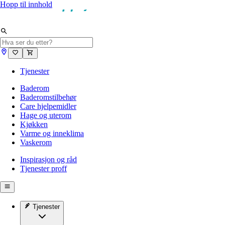
Hopp til innhold
Tjenester
Baderom
Baderomstilbehør
Care hjelpemidler
Hage og uterom
Kjøkken
Varme og inneklima
Vaskerom
Inspirasjon og råd
Tjenester proff
Tjenester