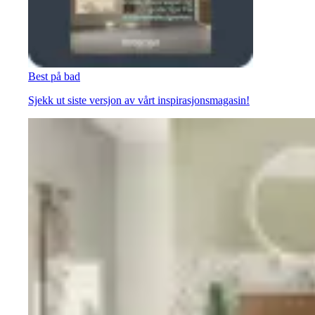
Best på bad
Sjekk ut siste versjon av vårt inspirasjonsmagasin!