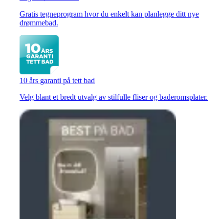
Gratis tegneprogram hvor du enkelt kan planlegge ditt nye
drømmebad.
10 års garanti på tett bad
Velg blant et bredt utvalg av stilfulle fliser og baderomsplater.