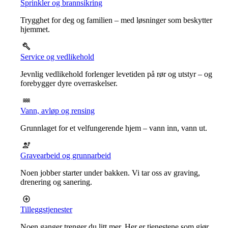
Sprinkler og brannsikring
Trygghet for deg og familien – med løsninger som beskytter
hjemmet.
Service og vedlikehold
Jevnlig vedlikehold forlenger levetiden på rør og utstyr – og
forebygger dyre overraskelser.
Vann, avløp og rensing
Grunnlaget for et velfungerende hjem – vann inn, vann ut.
Gravearbeid og grunnarbeid
Noen jobber starter under bakken. Vi tar oss av graving,
drenering og sanering.
Tilleggstjenester
Noen ganger trenger du litt mer. Her er tjenestene som gjør