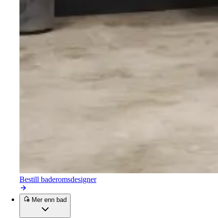
Bestill baderomsdesigner
Mer enn bad