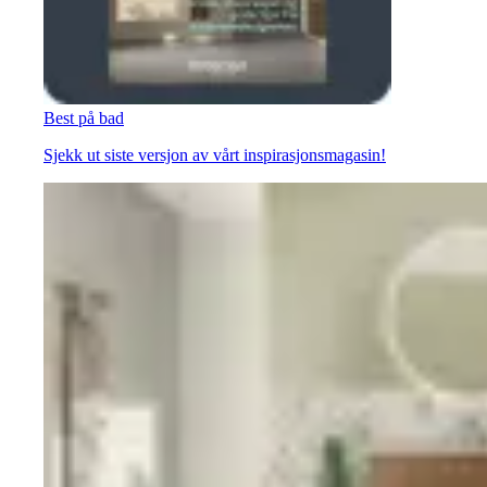
Best på bad
Sjekk ut siste versjon av vårt inspirasjonsmagasin!