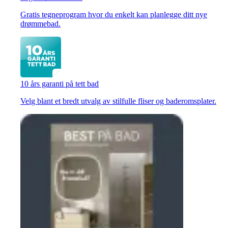
Gratis tegneprogram hvor du enkelt kan planlegge ditt nye
drømmebad.
10 års garanti på tett bad
Velg blant et bredt utvalg av stilfulle fliser og baderomsplater.