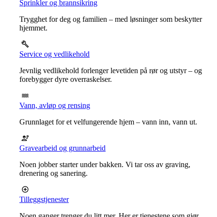
Sprinkler og brannsikring
Trygghet for deg og familien – med løsninger som beskytter
hjemmet.
Service og vedlikehold
Jevnlig vedlikehold forlenger levetiden på rør og utstyr – og
forebygger dyre overraskelser.
Vann, avløp og rensing
Grunnlaget for et velfungerende hjem – vann inn, vann ut.
Gravearbeid og grunnarbeid
Noen jobber starter under bakken. Vi tar oss av graving,
drenering og sanering.
Tilleggstjenester
Noen ganger trenger du litt mer. Her er tjenestene som gjør