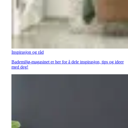
Inspirasjon og råd
Bademiljø-magasinet er her for å dele inspirasjon, tips og ideer
med deg!