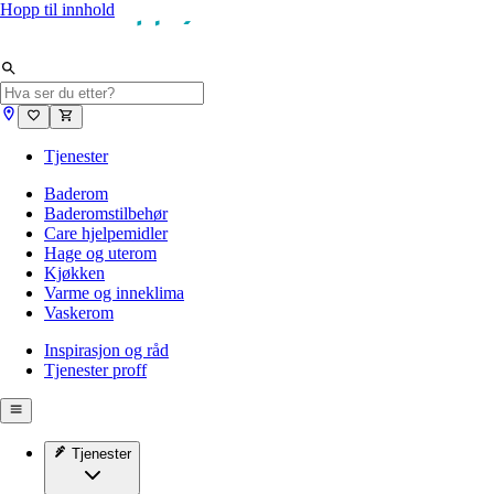
Hopp til innhold
Tjenester
Baderom
Baderomstilbehør
Care hjelpemidler
Hage og uterom
Kjøkken
Varme og inneklima
Vaskerom
Inspirasjon og råd
Tjenester proff
Tjenester