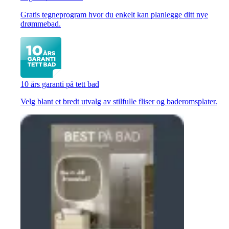
Gratis tegneprogram hvor du enkelt kan planlegge ditt nye
drømmebad.
10 års garanti på tett bad
Velg blant et bredt utvalg av stilfulle fliser og baderomsplater.