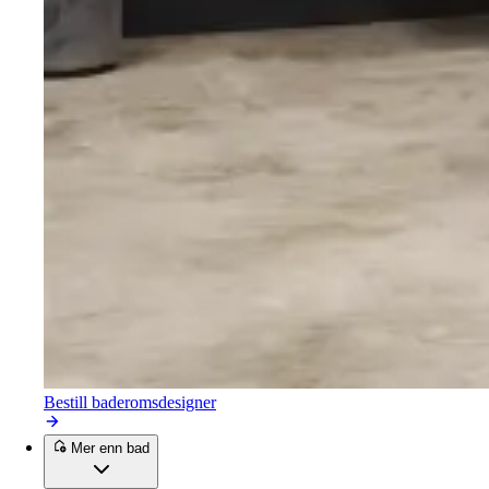
Bestill baderomsdesigner
Mer enn bad