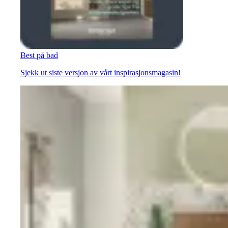
Best på bad
Sjekk ut siste versjon av vårt inspirasjonsmagasin!