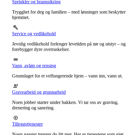
Sprinkler og brannsikring
Trygghet for deg og familien – med løsninger som beskytter
hjemmet.
Service og vedlikehold
Jevnlig vedlikehold forlenger levetiden på rør og utstyr – og
forebygger dyre overraskelser.
Vann, avløp og rensing
Grunnlaget for et velfungerende hjem – vann inn, vann ut.
Gravearbeid og grunnarbeid
Noen jobber starter under bakken. Vi tar oss av graving,
drenering og sanering.
Tilleggstjenester
Noen ganger trenger du litt mer. Her er tjenestene som gjør