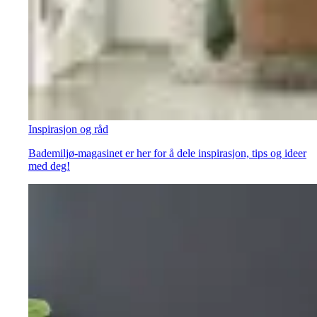
Inspirasjon og råd
Bademiljø-magasinet er her for å dele inspirasjon, tips og ideer
med deg!