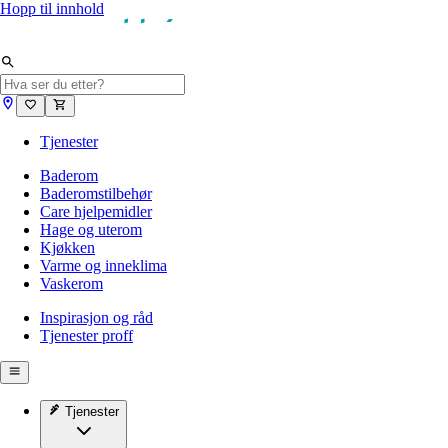
Hopp til innhold
Tjenester
Baderom
Baderomstilbehør
Care hjelpemidler
Hage og uterom
Kjøkken
Varme og inneklima
Vaskerom
Inspirasjon og råd
Tjenester proff
Tjenester