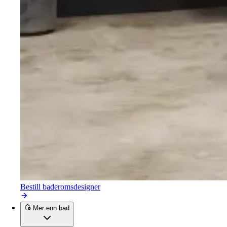
Bestill baderomsdesigner
Mer enn bad