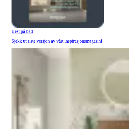
Best på bad
Sjekk ut siste versjon av vårt inspirasjonsmagasin!