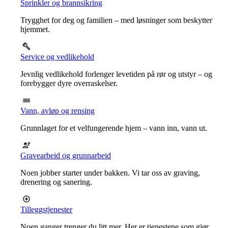
Sprinkler og brannsikring
Trygghet for deg og familien – med løsninger som beskytter
hjemmet.
Service og vedlikehold
Jevnlig vedlikehold forlenger levetiden på rør og utstyr – og
forebygger dyre overraskelser.
Vann, avløp og rensing
Grunnlaget for et velfungerende hjem – vann inn, vann ut.
Gravearbeid og grunnarbeid
Noen jobber starter under bakken. Vi tar oss av graving,
drenering og sanering.
Tilleggstjenester
Noen ganger trenger du litt mer. Her er tjenestene som gjør