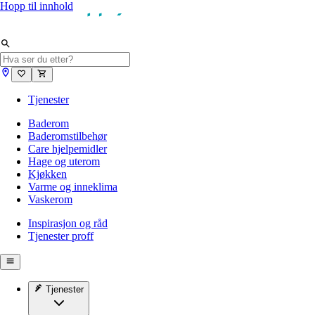
Hopp til innhold
Tjenester
Baderom
Baderomstilbehør
Care hjelpemidler
Hage og uterom
Kjøkken
Varme og inneklima
Vaskerom
Inspirasjon og råd
Tjenester proff
Tjenester