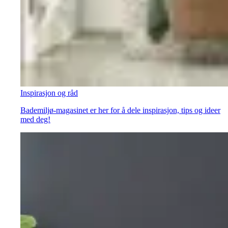
Inspirasjon og råd
Bademiljø-magasinet er her for å dele inspirasjon, tips og ideer
med deg!