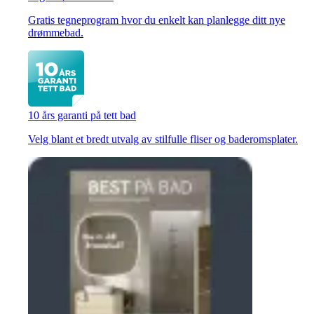
Gratis tegneprogram hvor du enkelt kan planlegge ditt nye
drømmebad.
10 års garanti på tett bad
Velg blant et bredt utvalg av stilfulle fliser og baderomsplater.