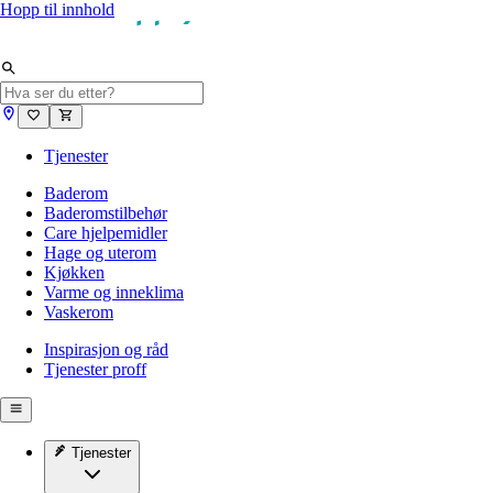
Hopp til innhold
Tjenester
Baderom
Baderomstilbehør
Care hjelpemidler
Hage og uterom
Kjøkken
Varme og inneklima
Vaskerom
Inspirasjon og råd
Tjenester proff
Tjenester