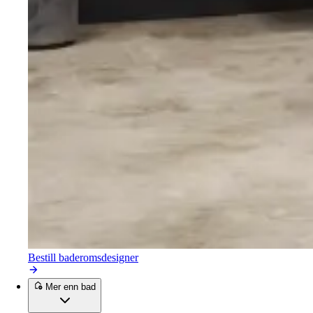
Bestill baderomsdesigner
Mer enn bad