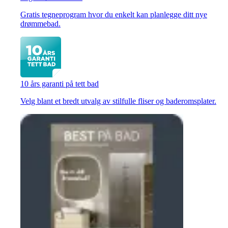
Gratis tegneprogram hvor du enkelt kan planlegge ditt nye
drømmebad.
10 års garanti på tett bad
Velg blant et bredt utvalg av stilfulle fliser og baderomsplater.