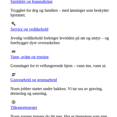
Sprinkler og brannsikring
Trygghet for deg og familien – med løsninger som beskytter
hjemmet.
Service og vedlikehold
Jevnlig vedlikehold forlenger levetiden på rør og utstyr – og
forebygger dyre overraskelser.
Vann, avløp og rensing
Grunnlaget for et velfungerende hjem – vann inn, vann ut.
Gravearbeid og grunnarbeid
Noen jobber starter under bakken. Vi tar oss av graving,
drenering og sanering.
Tilleggstjenester
Noen ganger trenger du litt mer. Her er tjenestene som gjør