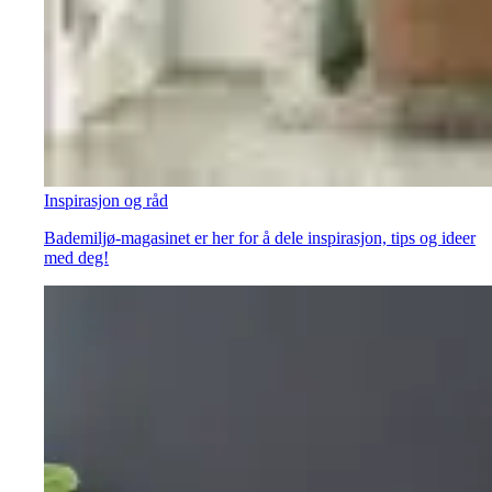
Inspirasjon og råd
Bademiljø-magasinet er her for å dele inspirasjon, tips og ideer
med deg!