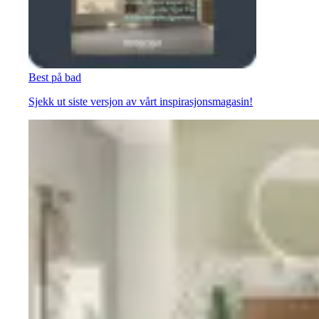
Best på bad
Sjekk ut siste versjon av vårt inspirasjonsmagasin!