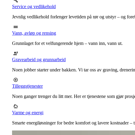
Service og vedlikehold
Jevnlig vedlikehold forlenger levetiden på rør og utstyr – og for
Vann, avløp og rensing
Grunnlaget for et velfungerende hjem – vann inn, vann ut.
Gravearbeid og grunnarbeid
Noen jobber starter under bakken. Vi tar oss av graving, dreneri
Tilleggstjenester
Noen ganger trenger du litt mer. Her er tjenestene som gjør prosj
Varme og energi
Smarte energiløsninger for bedre komfort og lavere kostnader – ti