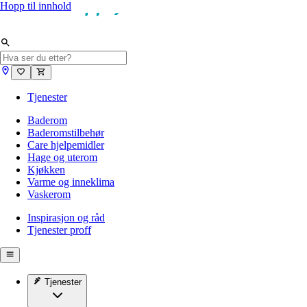
Hopp til innhold
Tjenester
Baderom
Baderomstilbehør
Care hjelpemidler
Hage og uterom
Kjøkken
Varme og inneklima
Vaskerom
Inspirasjon og råd
Tjenester proff
Tjenester