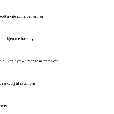
odt å vite at hjelpen er nær.
ene – hjemme hos deg.
m du kan nyte – i mange år fremover.
askt og til avtalt pris.
mmet.