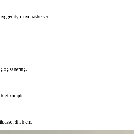
ebygger dyre overraskelser.
ng og sanering.
ektet komplett.
lpasset ditt hjem.