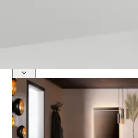
Finn nærmeste rørlegger
Profftjenester
Se alle våre tjenester for proffmarkedet
Produkter