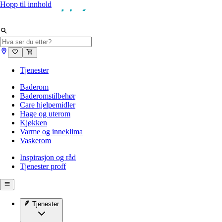
Hopp til innhold
Tjenester
Baderom
Baderomstilbehør
Care hjelpemidler
Hage og uterom
Kjøkken
Varme og inneklima
Vaskerom
Inspirasjon og råd
Tjenester proff
Tjenester