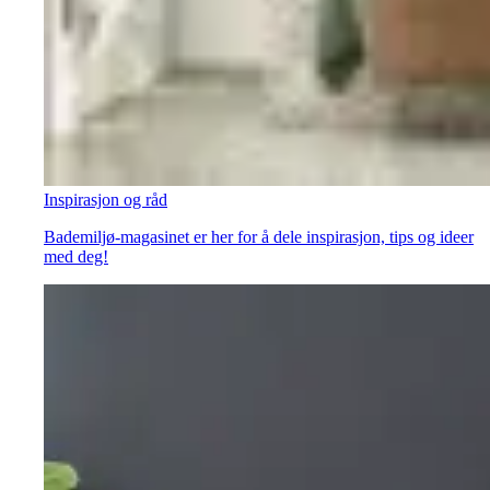
Inspirasjon og råd
Bademiljø-magasinet er her for å dele inspirasjon, tips og ideer
med deg!