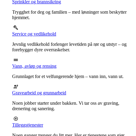
Sprinkler og brannsikring
Trygghet for deg og familien – med løsninger som beskytter
hjemmet.
Service og vedlikehold
Jevnlig vedlikehold forlenger levetiden på rør og utstyr – og
forebygger dyre overraskelser.
Vann, avløp og rensing
Grunnlaget for et velfungerende hjem – vann inn, vann ut.
Gravearbeid og grunnarbeid
Noen jobber starter under bakken. Vi tar oss av graving,
drenering og sanering.
Tilleggstjenester
Noen ganger trenger du litt mer. Her er tjenestene som gjør