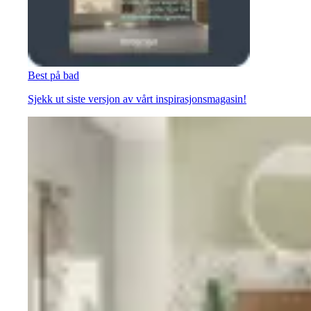
Best på bad
Sjekk ut siste versjon av vårt inspirasjonsmagasin!