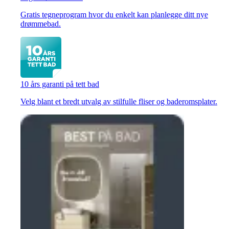
Gratis tegneprogram hvor du enkelt kan planlegge ditt nye
drømmebad.
10 års garanti på tett bad
Velg blant et bredt utvalg av stilfulle fliser og baderomsplater.