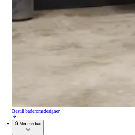
Bestill baderomsdesigner
Mer enn bad