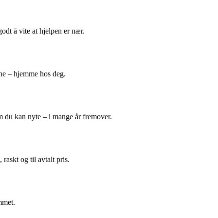
odt å vite at hjelpen er nær.
ene – hjemme hos deg.
m du kan nyte – i mange år fremover.
askt og til avtalt pris.
mmet.