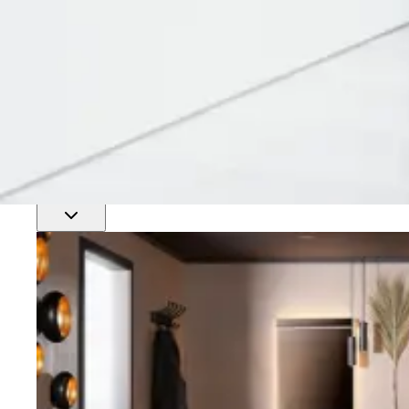
Finn nærmeste rørlegger
Profftjenester
Se alle våre tjenester for proffmarkedet
Produkter