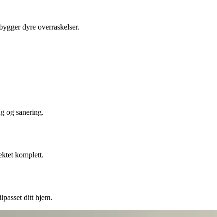
ebygger dyre overraskelser.
ng og sanering.
ektet komplett.
lpasset ditt hjem.