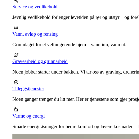
Service og vedlikehold
Jevnlig vedlikehold forlenger levetiden på rør og utstyr – og for
Vann, avløp og rensing
Grunnlaget for et velfungerende hjem – vann inn, vann ut.
Gravearbeid og grunnarbeid
Noen jobber starter under bakken. Vi tar oss av graving, dreneri
Tilleggstjenester
Noen ganger trenger du litt mer. Her er tjenestene som gjør prosj
Varme og energi
Smarte energiløsninger for bedre komfort og lavere kostnader – ti