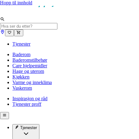
Hopp til innhold
Tjenester
Baderom
Baderomstilbehør
Care hjelpemidler
Hage og uterom
Kjøkken
Varme og inneklima
Vaskerom
Inspirasjon og råd
Tjenester proff
Tjenester