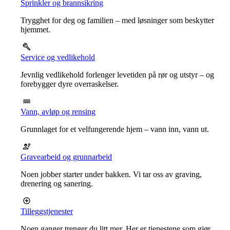
Sprinkler og brannsikring
Trygghet for deg og familien – med løsninger som beskytter
hjemmet.
Service og vedlikehold
Jevnlig vedlikehold forlenger levetiden på rør og utstyr – og
forebygger dyre overraskelser.
Vann, avløp og rensing
Grunnlaget for et velfungerende hjem – vann inn, vann ut.
Gravearbeid og grunnarbeid
Noen jobber starter under bakken. Vi tar oss av graving,
drenering og sanering.
Tilleggstjenester
Noen ganger trenger du litt mer. Her er tjenestene som gjør