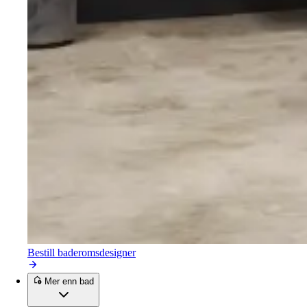
Bestill baderomsdesigner
Mer enn bad