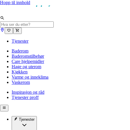
Hopp til innhold
Tjenester
Baderom
Baderomstilbehør
Care hjelpemidler
Hage og uterom
Kjøkken
Varme og inneklima
Vaskerom
Inspirasjon og råd
Tjenester proff
Tjenester