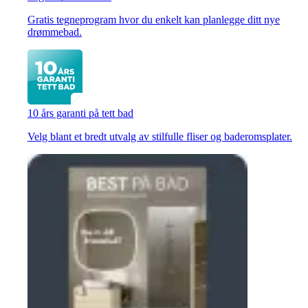
Gratis tegneprogram hvor du enkelt kan planlegge ditt nye
drømmebad.
10 års garanti på tett bad
Velg blant et bredt utvalg av stilfulle fliser og baderomsplater.