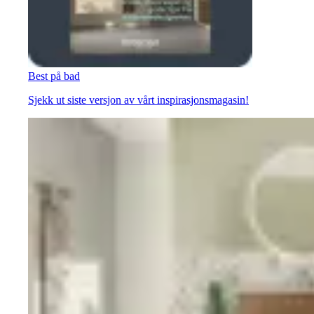
Best på bad
Sjekk ut siste versjon av vårt inspirasjonsmagasin!