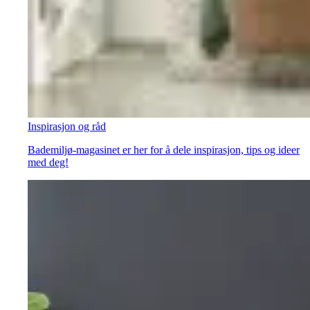
Inspirasjon og råd
Bademiljø-magasinet er her for å dele inspirasjon, tips og ideer
med deg!