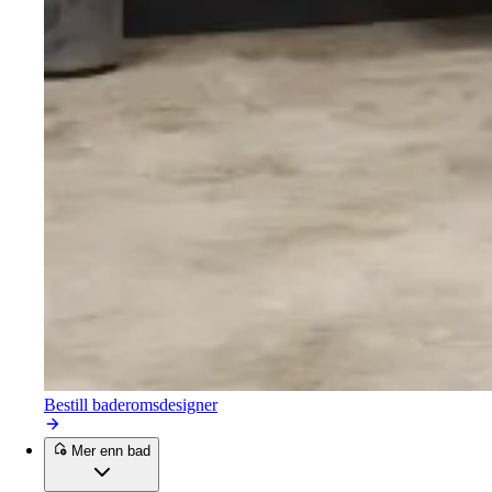
Bestill baderomsdesigner
Mer enn bad