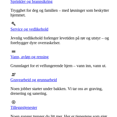
Sprinkler og brannsikring
Trygghet for deg og familien – med løsninger som beskytter
hjemmet.
Service og vedlikehold
Jevnlig vedlikehold forlenger levetiden på rør og utstyr – og
forebygger dyre overraskelser.
Vann, avløp og rensing
Grunnlaget for et velfungerende hjem – vann inn, vann ut.
Gravearbeid og grunnarbeid
Noen jobber starter under bakken. Vi tar oss av graving,
drenering og sanering.
Tilleggstjenester
Noen ganger trenger du litt mer. Her er tjenestene som gjør