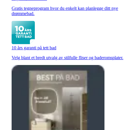
Gratis tegneprogram hvor du enkelt kan planlegge ditt nye
drømmebad.
10 års garanti på tett bad
Velg blant et bredt utvalg av stilfulle fliser og baderomsplater.