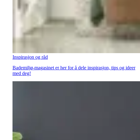
Inspirasjon og råd
Bademiljø-magasinet er her for å dele inspirasjon, tips og ideer
med deg!