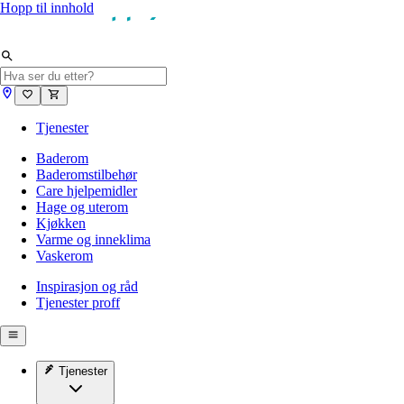
Hopp til innhold
Tjenester
Baderom
Baderomstilbehør
Care hjelpemidler
Hage og uterom
Kjøkken
Varme og inneklima
Vaskerom
Inspirasjon og råd
Tjenester proff
Tjenester