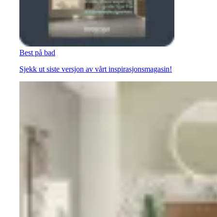
Best på bad
Sjekk ut siste versjon av vårt inspirasjonsmagasin!