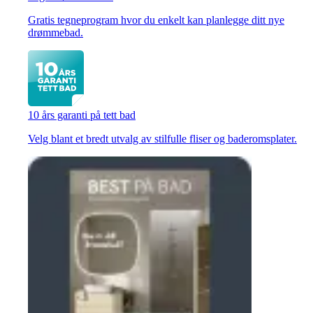
Gratis tegneprogram hvor du enkelt kan planlegge ditt nye
drømmebad.
10 års garanti på tett bad
Velg blant et bredt utvalg av stilfulle fliser og baderomsplater.