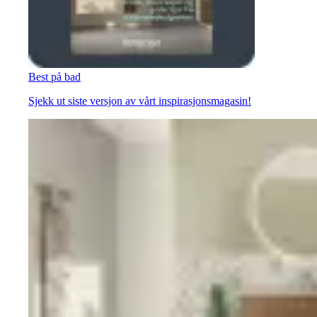
Best på bad
Sjekk ut siste versjon av vårt inspirasjonsmagasin!