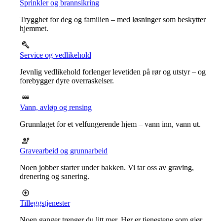
Sprinkler og brannsikring
Trygghet for deg og familien – med løsninger som beskytter
hjemmet.
Service og vedlikehold
Jevnlig vedlikehold forlenger levetiden på rør og utstyr – og
forebygger dyre overraskelser.
Vann, avløp og rensing
Grunnlaget for et velfungerende hjem – vann inn, vann ut.
Gravearbeid og grunnarbeid
Noen jobber starter under bakken. Vi tar oss av graving,
drenering og sanering.
Tilleggstjenester
Noen ganger trenger du litt mer. Her er tjenestene som gjør