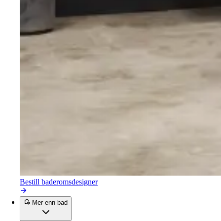
Bestill baderomsdesigner
Mer enn bad