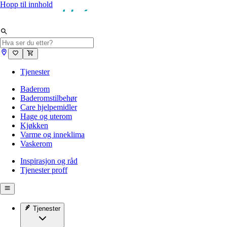
Hopp til innhold
Tjenester
Baderom
Baderomstilbehør
Care hjelpemidler
Hage og uterom
Kjøkken
Varme og inneklima
Vaskerom
Inspirasjon og råd
Tjenester proff
Tjenester