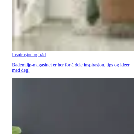
Inspirasjon og råd
Bademiljø-magasinet er her for å dele inspirasjon, tips og ideer
med deg!