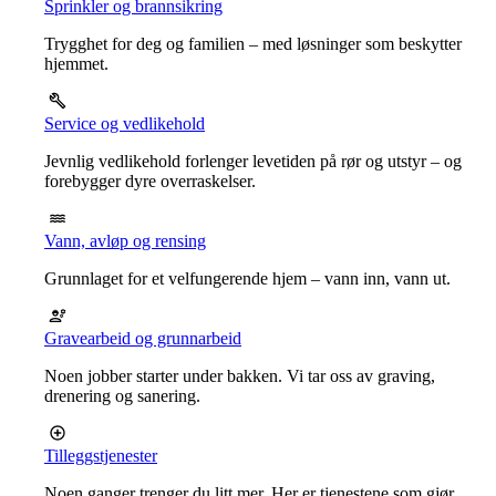
Sprinkler og brannsikring
Trygghet for deg og familien – med løsninger som beskytter
hjemmet.
Service og vedlikehold
Jevnlig vedlikehold forlenger levetiden på rør og utstyr – og
forebygger dyre overraskelser.
Vann, avløp og rensing
Grunnlaget for et velfungerende hjem – vann inn, vann ut.
Gravearbeid og grunnarbeid
Noen jobber starter under bakken. Vi tar oss av graving,
drenering og sanering.
Tilleggstjenester
Noen ganger trenger du litt mer. Her er tjenestene som gjør