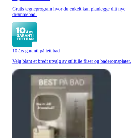
Gratis tegneprogram hvor du enkelt kan planlegge ditt nye
drømmebad.
10 års garanti på tett bad
Velg blant et bredt utvalg av stilfulle fliser og baderomsplater.