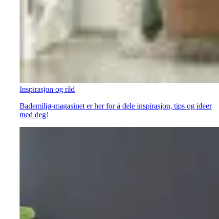
Inspirasjon og råd
Bademiljø-magasinet er her for å dele inspirasjon, tips og ideer
med deg!