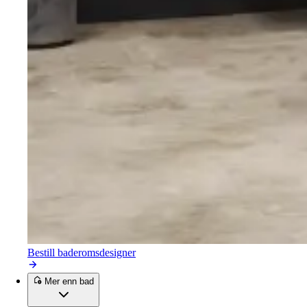
Bestill baderomsdesigner
Mer enn bad