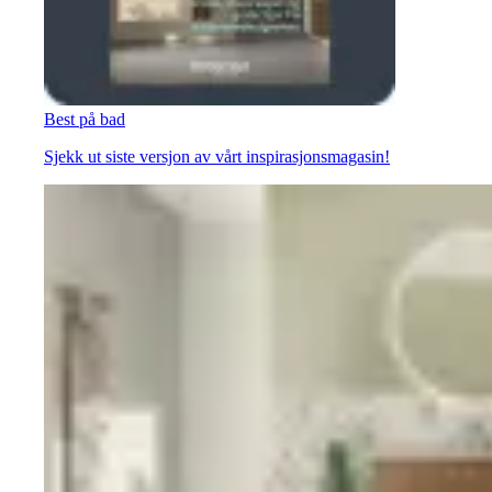
Best på bad
Sjekk ut siste versjon av vårt inspirasjonsmagasin!