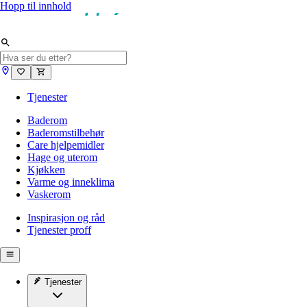
Hopp til innhold
Tjenester
Baderom
Baderomstilbehør
Care hjelpemidler
Hage og uterom
Kjøkken
Varme og inneklima
Vaskerom
Inspirasjon og råd
Tjenester proff
Tjenester