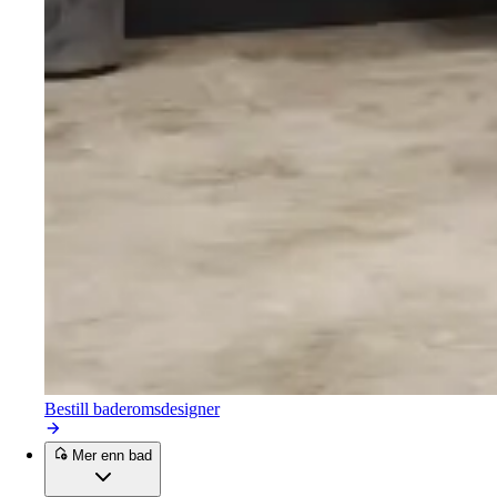
Bestill baderomsdesigner
Mer enn bad