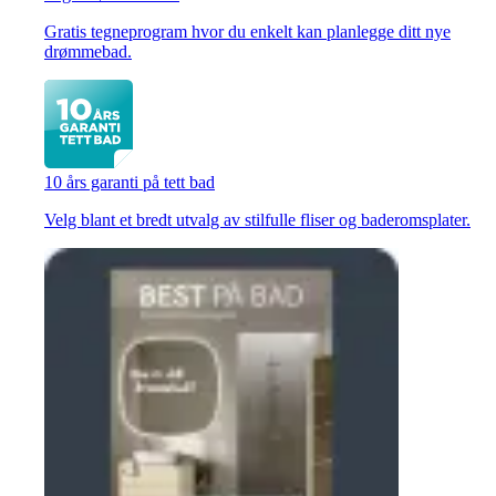
Gratis tegneprogram hvor du enkelt kan planlegge ditt nye
drømmebad.
10 års garanti på tett bad
Velg blant et bredt utvalg av stilfulle fliser og baderomsplater.