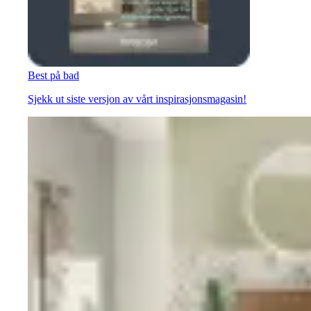
Best på bad
Sjekk ut siste versjon av vårt inspirasjonsmagasin!