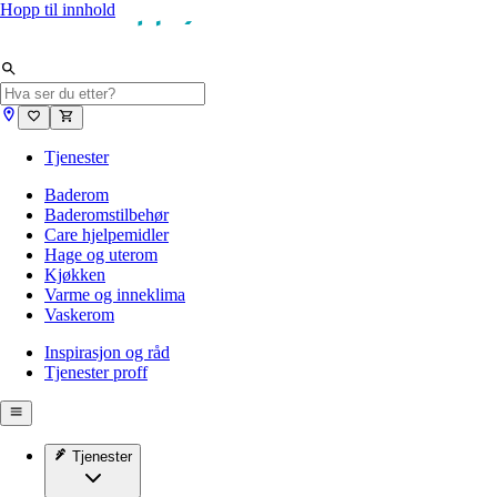
Hopp til innhold
Tjenester
Baderom
Baderomstilbehør
Care hjelpemidler
Hage og uterom
Kjøkken
Varme og inneklima
Vaskerom
Inspirasjon og råd
Tjenester proff
Tjenester