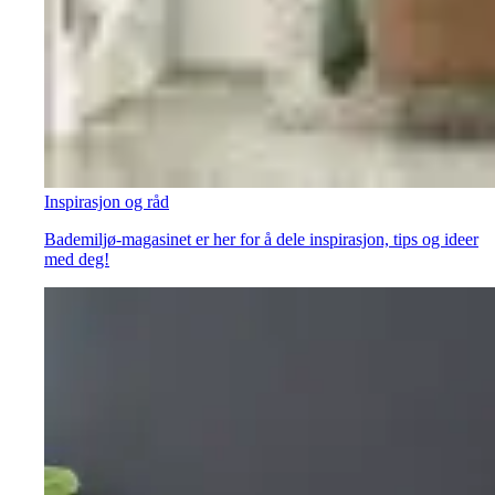
Inspirasjon og råd
Bademiljø-magasinet er her for å dele inspirasjon, tips og ideer
med deg!