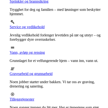
Sprinkler og brannsikring
Trygghet for deg og familien – med løsninger som beskytter
hjemmet.
Service og vedlikehold
Jevnlig vedlikehold forlenger levetiden på rør og utstyr – og
forebygger dyre overraskelser.
Vann, avløp og rensing
Grunnlaget for et velfungerende hjem – vann inn, vann ut.
Gravearbeid og grunnarbeid
Noen jobber starter under bakken. Vi tar oss av graving,
drenering og sanering.
Tilleggstjenester
Noen ganger trenger du litt mer. Her er tjenestene som gjør