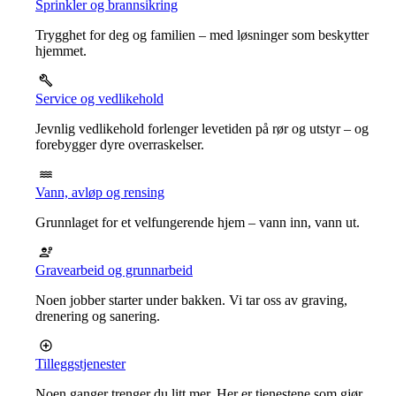
Sprinkler og brannsikring
Trygghet for deg og familien – med løsninger som beskytter
hjemmet.
Service og vedlikehold
Jevnlig vedlikehold forlenger levetiden på rør og utstyr – og
forebygger dyre overraskelser.
Vann, avløp og rensing
Grunnlaget for et velfungerende hjem – vann inn, vann ut.
Gravearbeid og grunnarbeid
Noen jobber starter under bakken. Vi tar oss av graving,
drenering og sanering.
Tilleggstjenester
Noen ganger trenger du litt mer. Her er tjenestene som gjør