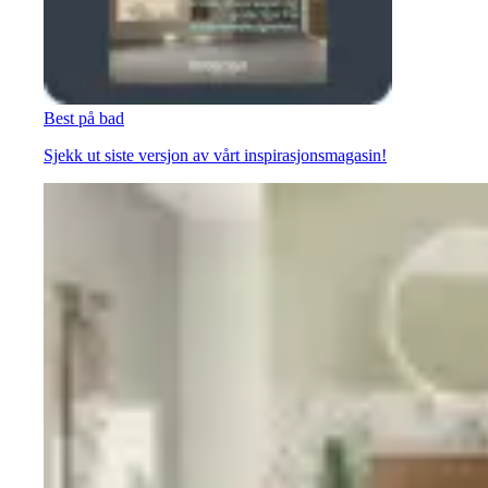
Best på bad
Sjekk ut siste versjon av vårt inspirasjonsmagasin!