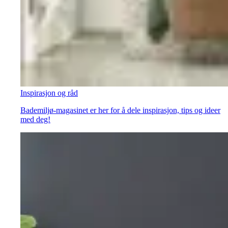
Inspirasjon og råd
Bademiljø-magasinet er her for å dele inspirasjon, tips og ideer
med deg!