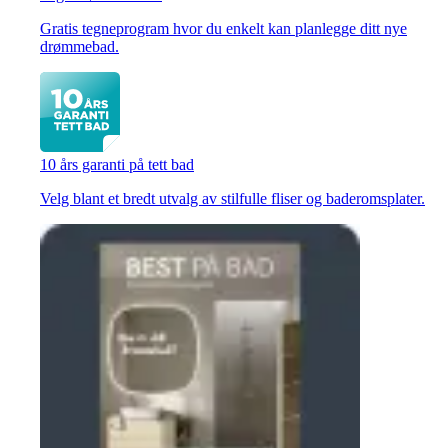
Gratis tegneprogram hvor du enkelt kan planlegge ditt nye
drømmebad.
10 års garanti på tett bad
Velg blant et bredt utvalg av stilfulle fliser og baderomsplater.