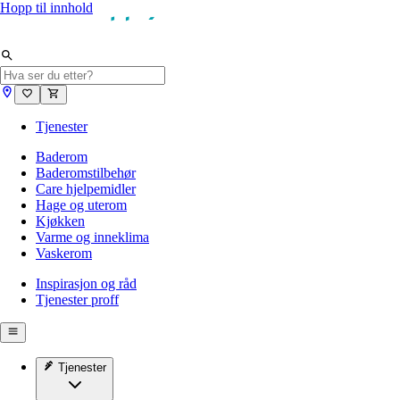
Hopp til innhold
Tjenester
Baderom
Baderomstilbehør
Care hjelpemidler
Hage og uterom
Kjøkken
Varme og inneklima
Vaskerom
Inspirasjon og råd
Tjenester proff
Tjenester