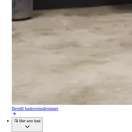
Bestill baderomsdesigner
Mer enn bad