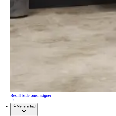
Bestill baderomsdesigner
Mer enn bad