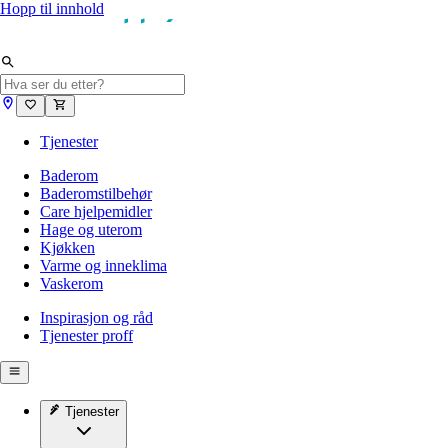
Hopp til innhold
Tjenester
Baderom
Baderomstilbehør
Care hjelpemidler
Hage og uterom
Kjøkken
Varme og inneklima
Vaskerom
Inspirasjon og råd
Tjenester proff
Tjenester