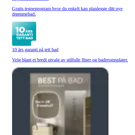
Gratis tegneprogram hvor du enkelt kan planlegge ditt nye
drømmebad.
10 års garanti på tett bad
Velg blant et bredt utvalg av stilfulle fliser og baderomsplater.