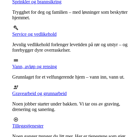
Sprinkler og brannsikring
Trygghet for deg og familien – med løsninger som beskytter
hjemmet.
Service og vedlikehold
Jevnlig vedlikehold forlenger levetiden på rør og utstyr – og
forebygger dyre overraskelser.
Vann, avløp og rensing
Grunnlaget for et velfungerende hjem – vann inn, vann ut.
Gravearbeid og grunnarbeid
Noen jobber starter under bakken. Vi tar oss av graving,
drenering og sanering.
Tilleggstjenester
Noen ganger trenger du litt mer. Her er tjenestene som gjør