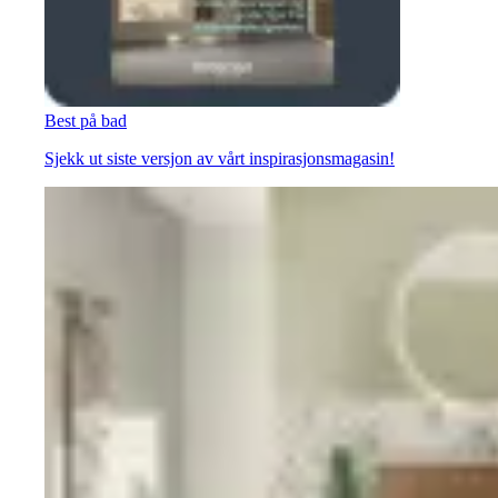
Best på bad
Sjekk ut siste versjon av vårt inspirasjonsmagasin!