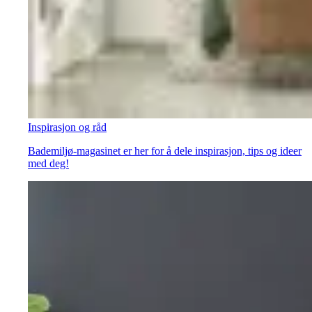
Inspirasjon og råd
Bademiljø-magasinet er her for å dele inspirasjon, tips og ideer
med deg!