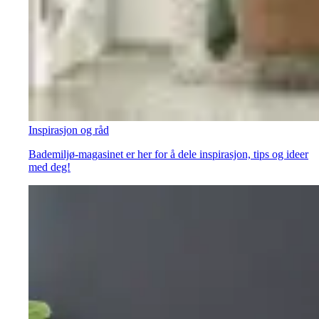
Inspirasjon og råd
Bademiljø-magasinet er her for å dele inspirasjon, tips og ideer
med deg!