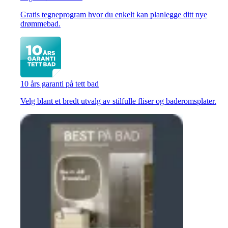
Gratis tegneprogram hvor du enkelt kan planlegge ditt nye
drømmebad.
10 års garanti på tett bad
Velg blant et bredt utvalg av stilfulle fliser og baderomsplater.