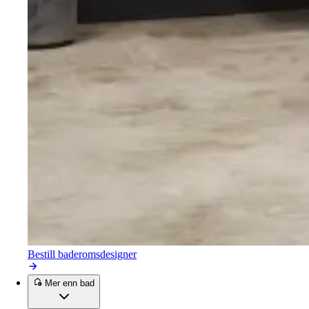
Bestill baderomsdesigner
Mer enn bad