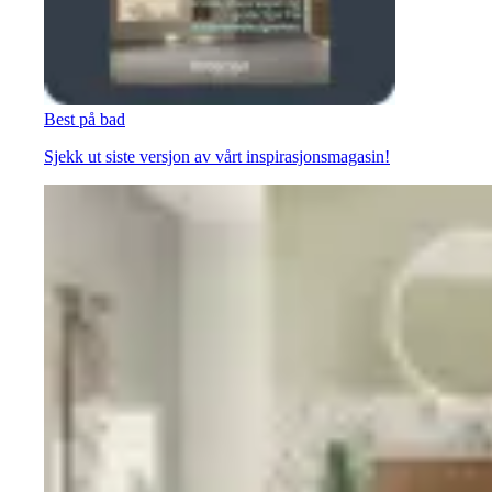
Best på bad
Sjekk ut siste versjon av vårt inspirasjonsmagasin!