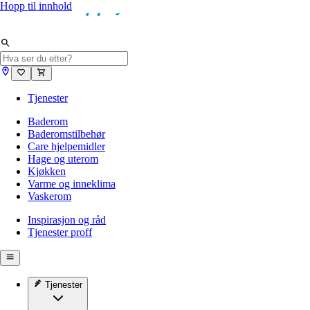
Hopp til innhold
Tjenester
Baderom
Baderomstilbehør
Care hjelpemidler
Hage og uterom
Kjøkken
Varme og inneklima
Vaskerom
Inspirasjon og råd
Tjenester proff
Tjenester