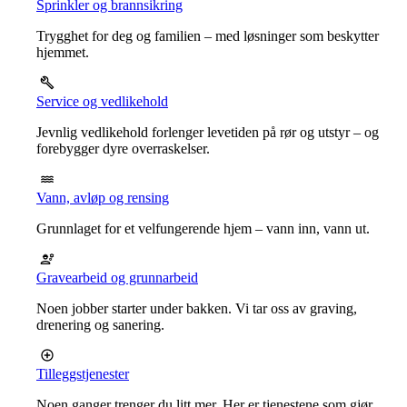
Sprinkler og brannsikring
Trygghet for deg og familien – med løsninger som beskytter
hjemmet.
Service og vedlikehold
Jevnlig vedlikehold forlenger levetiden på rør og utstyr – og
forebygger dyre overraskelser.
Vann, avløp og rensing
Grunnlaget for et velfungerende hjem – vann inn, vann ut.
Gravearbeid og grunnarbeid
Noen jobber starter under bakken. Vi tar oss av graving,
drenering og sanering.
Tilleggstjenester
Noen ganger trenger du litt mer. Her er tjenestene som gjør