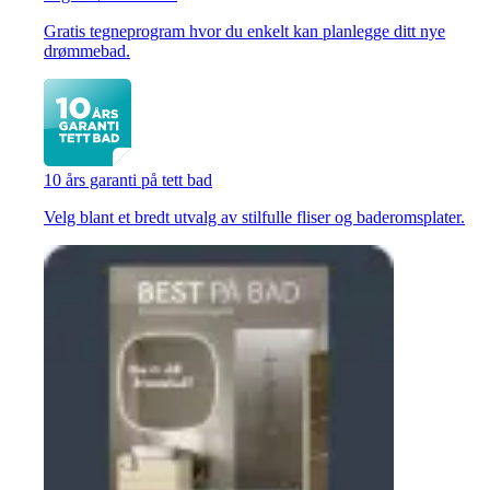
Gratis tegneprogram hvor du enkelt kan planlegge ditt nye
drømmebad.
10 års garanti på tett bad
Velg blant et bredt utvalg av stilfulle fliser og baderomsplater.