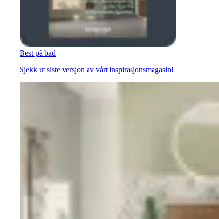
Best på bad
Sjekk ut siste versjon av vårt inspirasjonsmagasin!