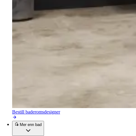
Bestill baderomsdesigner
Mer enn bad