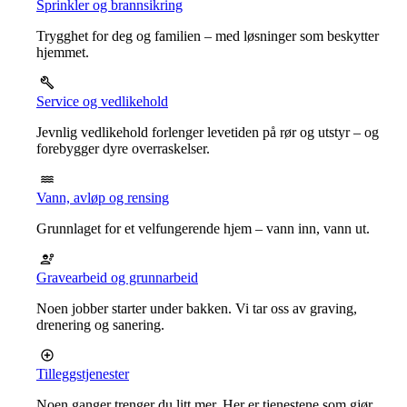
Sprinkler og brannsikring
Trygghet for deg og familien – med løsninger som beskytter
hjemmet.
Service og vedlikehold
Jevnlig vedlikehold forlenger levetiden på rør og utstyr – og
forebygger dyre overraskelser.
Vann, avløp og rensing
Grunnlaget for et velfungerende hjem – vann inn, vann ut.
Gravearbeid og grunnarbeid
Noen jobber starter under bakken. Vi tar oss av graving,
drenering og sanering.
Tilleggstjenester
Noen ganger trenger du litt mer. Her er tjenestene som gjør