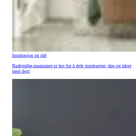
Inspirasjon og råd
Bademiljø-magasinet er her for å dele inspirasjon, tips og ideer
med deg!