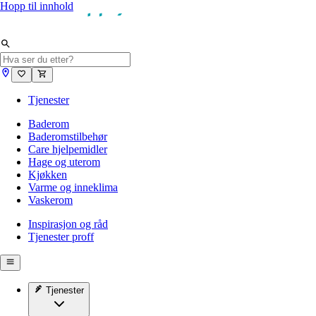
Hopp til innhold
Tjenester
Baderom
Baderomstilbehør
Care hjelpemidler
Hage og uterom
Kjøkken
Varme og inneklima
Vaskerom
Inspirasjon og råd
Tjenester proff
Tjenester