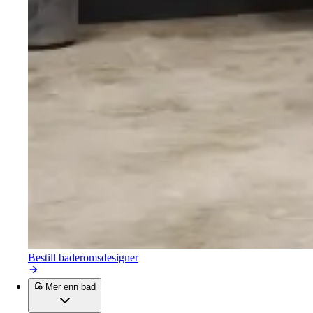
Bestill baderomsdesigner
Mer enn bad