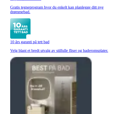
Gratis tegneprogram hvor du enkelt kan planlegge ditt nye
drømmebad.
10 års garanti på tett bad
Velg blant et bredt utvalg av stilfulle fliser og baderomsplater.