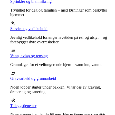
Sprinkler og brannsikring
Trygghet for deg og familien – med løsninger som beskytter
hjemmet.
Service og vedlikehold
Jevnlig vedlikehold forlenger levetiden på rør og utstyr – og
forebygger dyre overraskelser.
Vann, avløp og rensing
Grunnlaget for et velfungerende hjem – vann inn, vann ut.
Gravearbeid og grunnarbeid
Noen jobber starter under bakken. Vi tar oss av graving,
drenering og sanering.
Tilleggstjenester
Noen ganger trenger du litt mer. Her er tjenestene som gjør