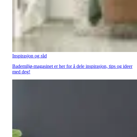
Inspirasjon og råd
Bademiljø-magasinet er her for å dele inspirasjon, tips og ideer
med deg!