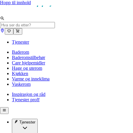
Hopp til innhold
Tjenester
Baderom
Baderomstilbehør
Care hjelpemidler
Hage og uterom
Kjøkken
Varme og inneklima
Vaskerom
Inspirasjon og råd
Tjenester proff
Tjenester