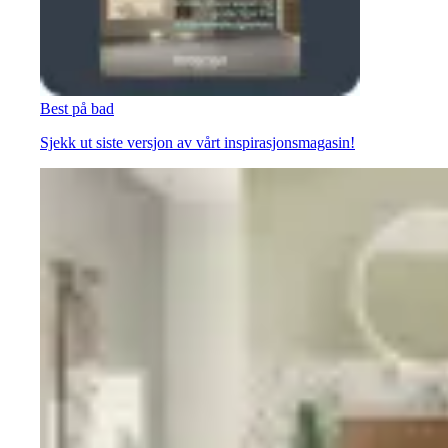
Best på bad
Sjekk ut siste versjon av vårt inspirasjonsmagasin!