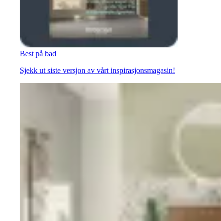
Best på bad
Sjekk ut siste versjon av vårt inspirasjonsmagasin!