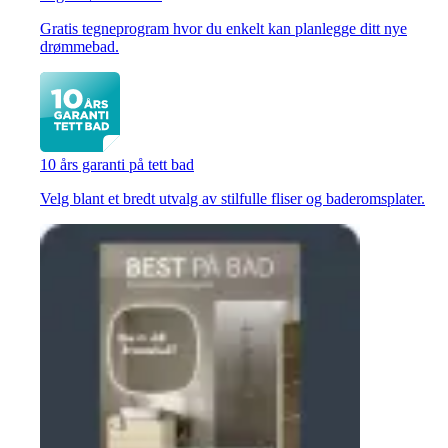
Gratis tegneprogram hvor du enkelt kan planlegge ditt nye
drømmebad.
10 års garanti på tett bad
Velg blant et bredt utvalg av stilfulle fliser og baderomsplater.