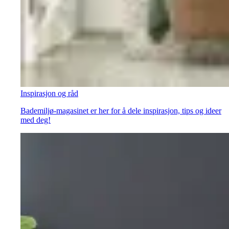
Inspirasjon og råd
Bademiljø-magasinet er her for å dele inspirasjon, tips og ideer
med deg!