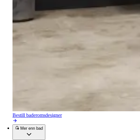
Bestill baderomsdesigner
Mer enn bad