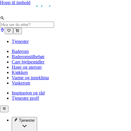
Hopp til innhold
Tjenester
Baderom
Baderomstilbehør
Care hjelpemidler
Hage og uterom
Kjøkken
Varme og inneklima
Vaskerom
Inspirasjon og råd
Tjenester proff
Tjenester