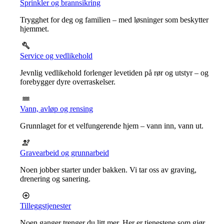
Sprinkler og brannsikring
Trygghet for deg og familien – med løsninger som beskytter
hjemmet.
Service og vedlikehold
Jevnlig vedlikehold forlenger levetiden på rør og utstyr – og
forebygger dyre overraskelser.
Vann, avløp og rensing
Grunnlaget for et velfungerende hjem – vann inn, vann ut.
Gravearbeid og grunnarbeid
Noen jobber starter under bakken. Vi tar oss av graving,
drenering og sanering.
Tilleggstjenester
Noen ganger trenger du litt mer. Her er tjenestene som gjør