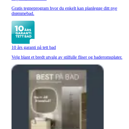
Gratis tegneprogram hvor du enkelt kan planlegge ditt nye
drømmebad.
10 års garanti på tett bad
Velg blant et bredt utvalg av stilfulle fliser og baderomsplater.