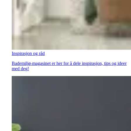
Inspirasjon og råd
Bademiljø-magasinet er her for å dele inspirasjon, tips og ideer
med deg!