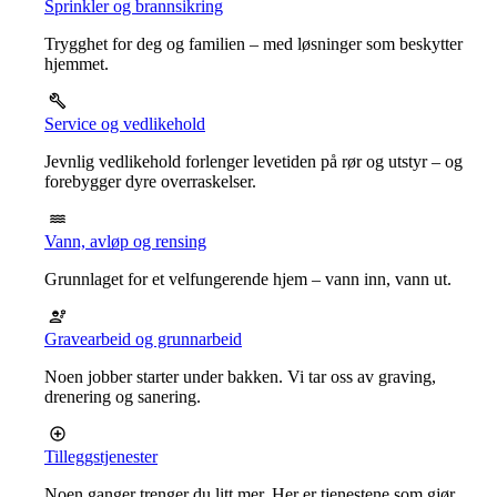
Sprinkler og brannsikring
Trygghet for deg og familien – med løsninger som beskytter
hjemmet.
Service og vedlikehold
Jevnlig vedlikehold forlenger levetiden på rør og utstyr – og
forebygger dyre overraskelser.
Vann, avløp og rensing
Grunnlaget for et velfungerende hjem – vann inn, vann ut.
Gravearbeid og grunnarbeid
Noen jobber starter under bakken. Vi tar oss av graving,
drenering og sanering.
Tilleggstjenester
Noen ganger trenger du litt mer. Her er tjenestene som gjør