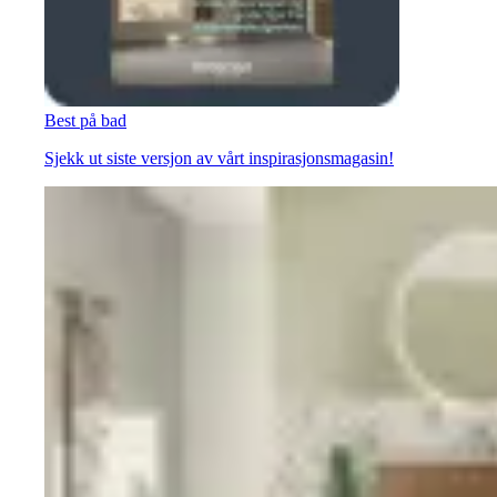
Best på bad
Sjekk ut siste versjon av vårt inspirasjonsmagasin!