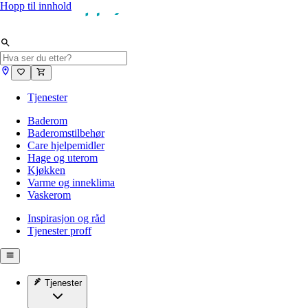
Hopp til innhold
Tjenester
Baderom
Baderomstilbehør
Care hjelpemidler
Hage og uterom
Kjøkken
Varme og inneklima
Vaskerom
Inspirasjon og råd
Tjenester proff
Tjenester