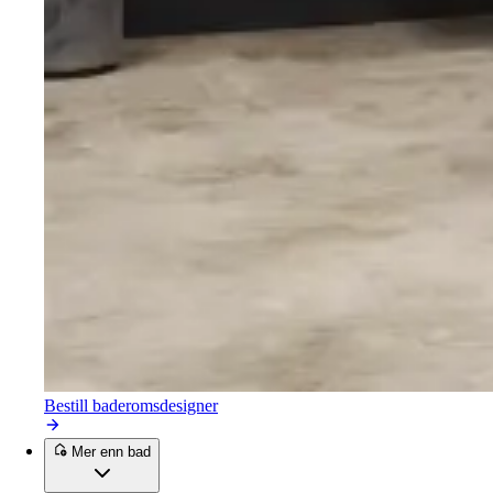
Bestill baderomsdesigner
Mer enn bad