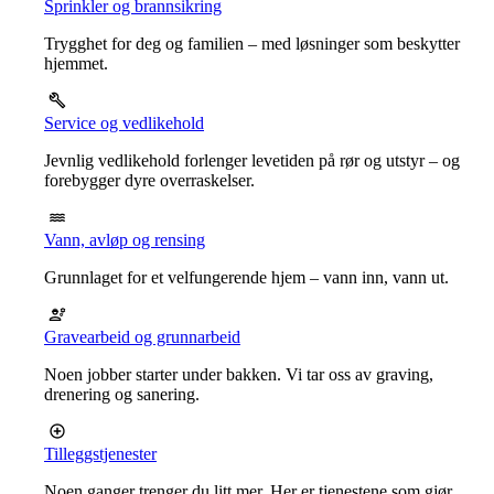
Sprinkler og brannsikring
Trygghet for deg og familien – med løsninger som beskytter
hjemmet.
Service og vedlikehold
Jevnlig vedlikehold forlenger levetiden på rør og utstyr – og
forebygger dyre overraskelser.
Vann, avløp og rensing
Grunnlaget for et velfungerende hjem – vann inn, vann ut.
Gravearbeid og grunnarbeid
Noen jobber starter under bakken. Vi tar oss av graving,
drenering og sanering.
Tilleggstjenester
Noen ganger trenger du litt mer. Her er tjenestene som gjør