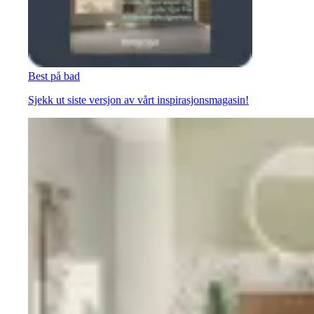
Best på bad
Sjekk ut siste versjon av vårt inspirasjonsmagasin!