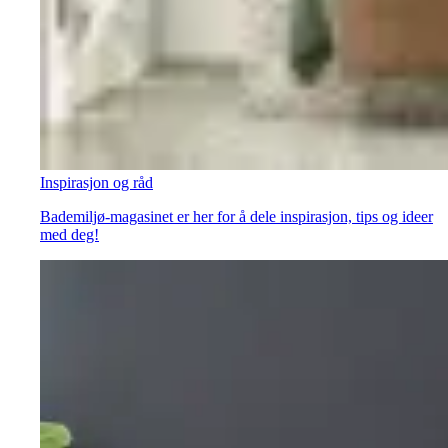
Inspirasjon og råd
Bademiljø-magasinet er her for å dele inspirasjon, tips og ideer
med deg!