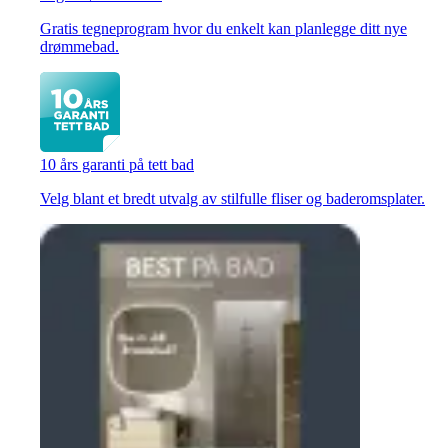
Gratis tegneprogram hvor du enkelt kan planlegge ditt nye
drømmebad.
10 års garanti på tett bad
Velg blant et bredt utvalg av stilfulle fliser og baderomsplater.