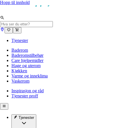
Hopp til innhold
Tjenester
Baderom
Baderomstilbehør
Care hjelpemidler
Hage og uterom
Kjøkken
Varme og inneklima
Vaskerom
Inspirasjon og råd
Tjenester proff
Tjenester