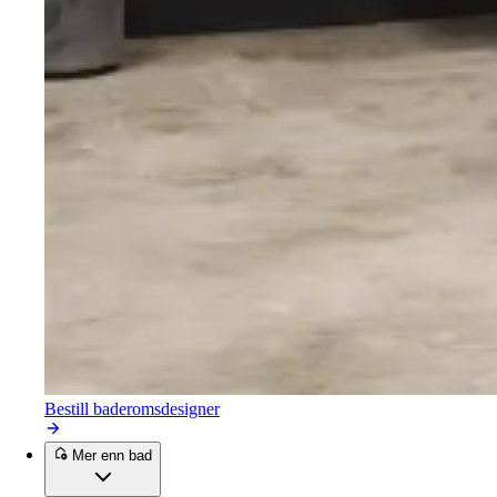
Bestill baderomsdesigner
Mer enn bad