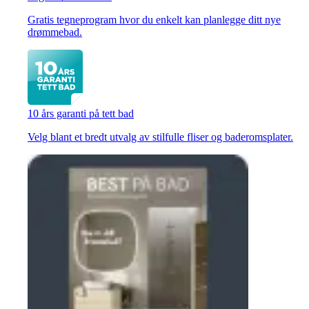
Gratis tegneprogram hvor du enkelt kan planlegge ditt nye
drømmebad.
10 års garanti på tett bad
Velg blant et bredt utvalg av stilfulle fliser og baderomsplater.