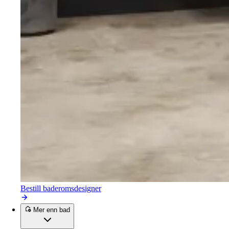
Bestill baderomsdesigner
Mer enn bad