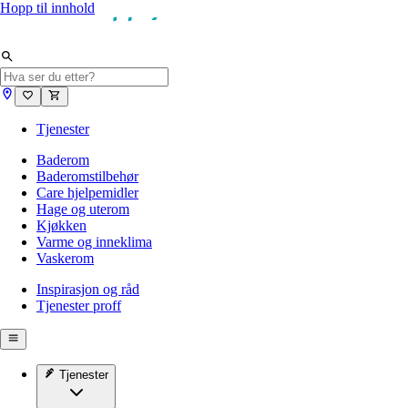
Hopp til innhold
Tjenester
Baderom
Baderomstilbehør
Care hjelpemidler
Hage og uterom
Kjøkken
Varme og inneklima
Vaskerom
Inspirasjon og råd
Tjenester proff
Tjenester