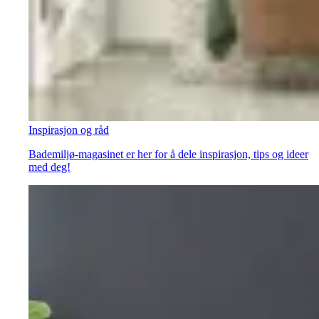
Inspirasjon og råd
Bademiljø-magasinet er her for å dele inspirasjon, tips og ideer
med deg!