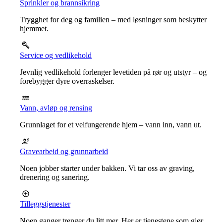
Sprinkler og brannsikring
Trygghet for deg og familien – med løsninger som beskytter
hjemmet.
Service og vedlikehold
Jevnlig vedlikehold forlenger levetiden på rør og utstyr – og
forebygger dyre overraskelser.
Vann, avløp og rensing
Grunnlaget for et velfungerende hjem – vann inn, vann ut.
Gravearbeid og grunnarbeid
Noen jobber starter under bakken. Vi tar oss av graving,
drenering og sanering.
Tilleggstjenester
Noen ganger trenger du litt mer. Her er tjenestene som gjør