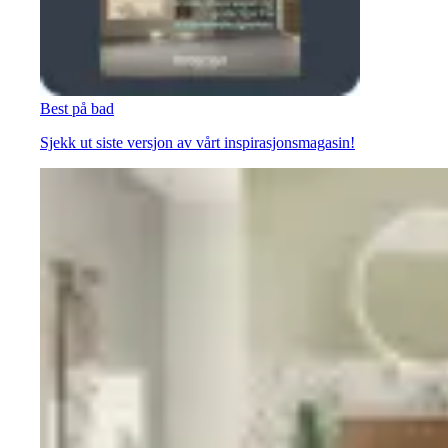
Best på bad
Sjekk ut siste versjon av vårt inspirasjonsmagasin!